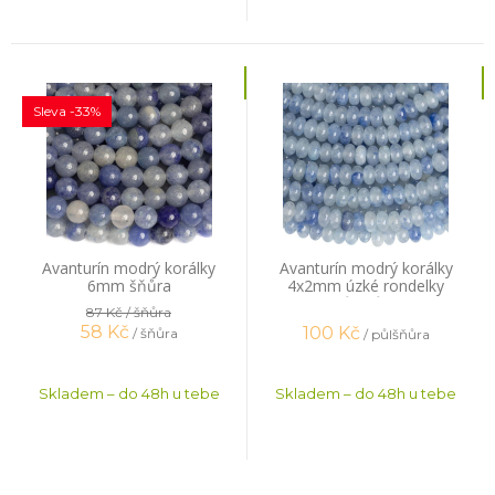
Sleva -33%
Avanturín modrý korálky
Avanturín modrý korálky
6mm šňůra
4x2mm úzké rondelky
půlšňůra
87 Kč
/ šňůra
58
Kč
100
Kč
/ šňůra
/ půlšňůra
Skladem – do 48h u tebe
Skladem – do 48h u tebe