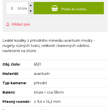
šňůra
Přidat do košíku
Hlídací pes
Lesklé korálky z přírodního minerálu avanturín modrý -
nugety různých tvarů, velikostí i barevných odstínů
navlečené na šňůře.
Obj. číslo:
6531
Materiál:
avanturín
Typ kamene:
přírodní
Balení:
šňůra = cca 38cm
Přesný rozměr:
± 9,4 x 14,2 mm