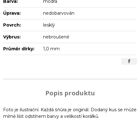
Barva:
modrá
Úprava:
nedobarvován
Povrch:
lesklý
Výbrus:
nebroušené
Průměr dírky:
1,0 mm
Popis produktu
Foto je ilustrační. Každá šňůra je originál. Dodaný kus se může
mírně lišit odstínem barvy a velikostí korálků.