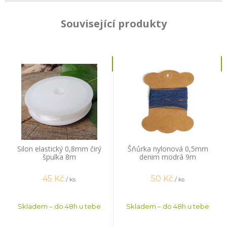
Související produkty
Silon elastický 0,8mm čirý
Šňůrka nylonová 0,5mm
špulka 8m
denim modrá 9m
45
Kč
50
Kč
/ ks
/ ks
Skladem – do 48h u tebe
Skladem – do 48h u tebe