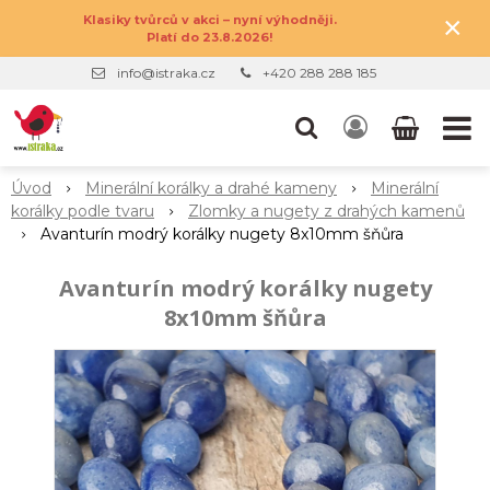
×
Klasiky tvůrců v akci – nyní výhodněji.
Platí do 23.8.2026!
info@istraka.cz
+420 288 288 185
Úvod
Minerální korálky a drahé kameny
Minerální
korálky podle tvaru
Zlomky a nugety z drahých kamenů
Avanturín modrý korálky nugety 8x10mm šňůra
Avanturín modrý korálky nugety
8x10mm šňůra