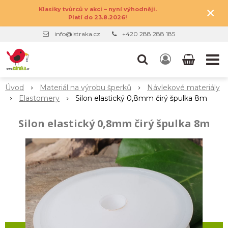
×
Klasiky tvůrců v akci – nyní výhodněji.
Platí do 23.8.2026!
info@istraka.cz
+420 288 288 185
Úvod
Materiál na výrobu šperků
Návlekové materiály
Elastomery
Silon elastický 0,8mm čirý špulka 8m
Silon elastický 0,8mm čirý špulka 8m