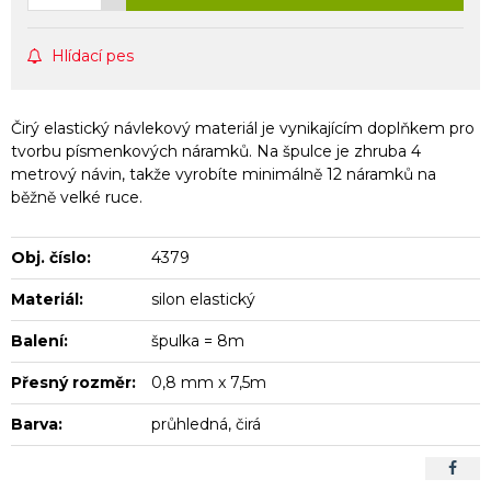
Hlídací pes
Čirý elastický návlekový materiál je vynikajícím doplňkem pro
tvorbu písmenkových náramků. Na špulce je zhruba 4
metrový návin, takže vyrobíte minimálně 12 náramků na
běžně velké ruce.
Obj. číslo:
4379
Materiál:
silon elastický
Balení:
špulka = 8m
Přesný rozměr:
0,8 mm x 7,5m
Barva:
průhledná, čirá