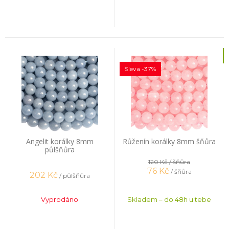
Sleva -37%
Angelit korálky 8mm
Růženín korálky 8mm šňůra
půlšňůra
120 Kč
/ šňůra
76
Kč
/ šňůra
202
Kč
/ půlšňůra
Vyprodáno
Skladem – do 48h u tebe