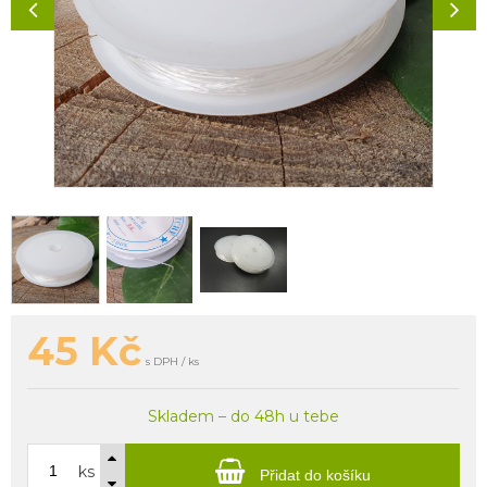
45
Kč
s DPH / ks
Skladem – do 48h u tebe
ks
Přidat do košíku