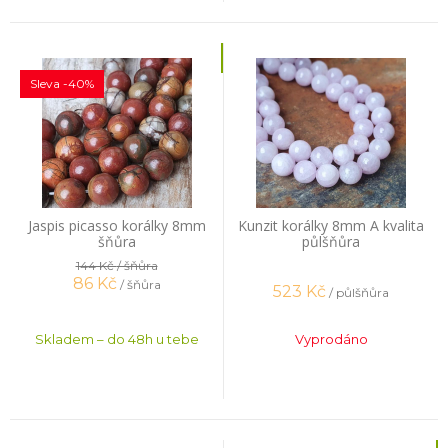
Sleva -40%
Jaspis picasso korálky 8mm
Kunzit korálky 8mm A kvalita
šňůra
půlšňůra
144 Kč
/ šňůra
86
Kč
/ šňůra
523
Kč
/ půlšňůra
Skladem – do 48h u tebe
Vyprodáno