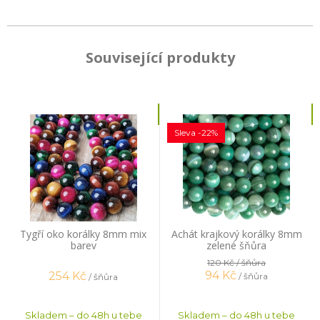
Související produkty
Sleva -22%
Tygří oko korálky 8mm mix
Achát krajkový korálky 8mm
barev
zelené šňůra
120 Kč
/ šňůra
94
Kč
254
Kč
/ šňůra
/ šňůra
Skladem – do 48h u tebe
Skladem – do 48h u tebe