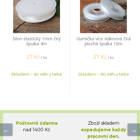
Silon elastický 1mm čirý
Gumička více vláknová čirá
špulka 4m
plochá špulka 10m
27
Kč
37
Kč
/ ks
/ ks
Skladem – do 48h u tebe
Skladem – do 48h u tebe
Poštovné zdarma
Zboží skladem
nad 1400 Kč
expedujeme každý
pracovní den.