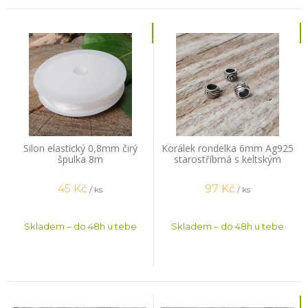
Silon elastický 0,8mm čirý
Korálek rondelka 6mm Ag925
špulka 8m
starostříbrná s keltským
vzorem
45
Kč
97
Kč
/ ks
/ ks
Skladem – do 48h u tebe
Skladem – do 48h u tebe