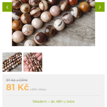
97 Kč
s DPH
81
Kč
s DPH / šňůra
Skladem – do 48h u tebe