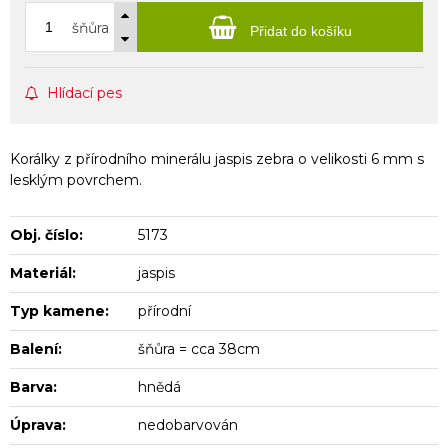
šňůra
Přidat do košíku
Hlídací pes
Korálky z přírodního minerálu jaspis zebra o velikosti 6 mm s
lesklým povrchem.
Obj. číslo:
5173
Materiál:
jaspis
Typ kamene:
přírodní
Balení:
šňůra = cca 38cm
Barva:
hnědá
Úprava:
nedobarvován