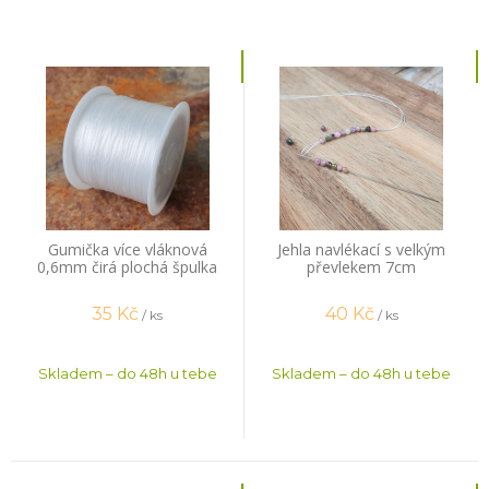
Gumička více vláknová
Jehla navlékací s velkým
0,6mm čirá plochá špulka
převlekem 7cm
44m
35
Kč
40
Kč
/ ks
/ ks
Skladem – do 48h u tebe
Skladem – do 48h u tebe