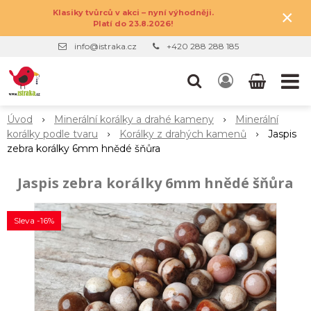
×
Klasiky tvůrců v akci – nyní výhodněji.
Platí do 23.8.2026!
info@istraka.cz
+420 288 288 185
Úvod
Minerální korálky a drahé kameny
Minerální
korálky podle tvaru
Korálky z drahých kamenů
Jaspis
zebra korálky 6mm hnědé šňůra
Jaspis zebra korálky 6mm hnědé šňůra
Sleva -16%