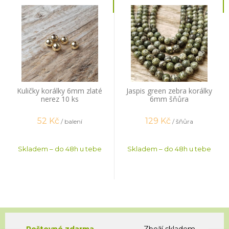
Kuličky korálky 6mm zlaté
Jaspis green zebra korálky
nerez 10 ks
6mm šňůra
52
Kč
129
Kč
/ balení
/ šňůra
Skladem – do 48h u tebe
Skladem – do 48h u tebe
Poštovné zdarma
Zboží skladem