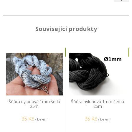
Související produkty
Šňůra nylonová 1mm šedá
Šňůra nylonová 1mm černá
25m
25m
35
Kč
35
Kč
/ balení
/ balení