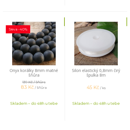
Sleva -40%
Onyx korálky 8mm matné
Silon elastický 0,8mm čirý
šňůra
špulka 8m
139 Kč
/ šňůra
83
Kč
45
Kč
/ šňůra
/ ks
Skladem – do 48h u tebe
Skladem – do 48h u tebe