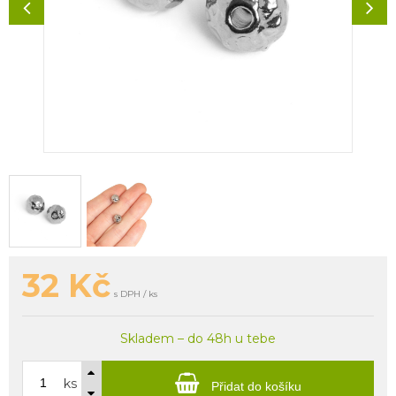
32
Kč
s DPH / ks
Skladem – do 48h u tebe
ks
Přidat do košíku