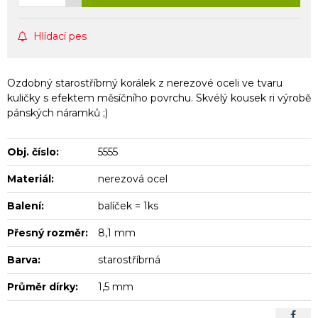
Hlídací pes
Ozdobný starostříbrný korálek z nerezové oceli ve tvaru
kuličky s efektem měsíčního povrchu. Skvélý kousek ri výrobě
pánských náramků ;)
Obj. číslo:
5555
Materiál:
nerezová ocel
Balení:
balíček = 1ks
Přesný rozměr:
8,1 mm
Barva:
starostříbrná
Průměr dírky:
1,5 mm