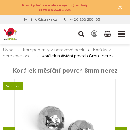
×
Klasiky tvůrců v akci – nyní výhodněji.
Platí do 23.8.2026!
info@istraka.cz
+420 288 288 185
Úvod
Komponenty z nerezové oceli
Korálky z
nerezové oceli
Korálek měsíční povrch 8mm nerez
Korálek měsíční povrch 8mm nerez
Novinka