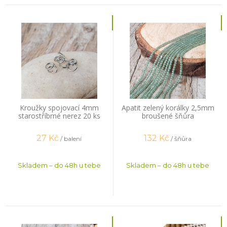
Kroužky spojovací 4mm
Apatit zelený korálky 2,5mm
starostříbrné nerez 20 ks
broušené šňůra
27
Kč
132
Kč
/ balení
/ šňůra
Skladem – do 48h u tebe
Skladem – do 48h u tebe