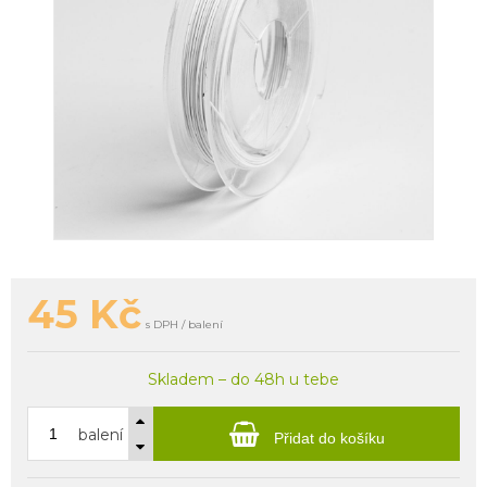
45
Kč
s DPH / balení
Skladem – do 48h u tebe
balení
Přidat do košíku