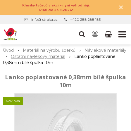
×
Klasiky tvůrců v akci – nyní výhodněji.
Platí do 23.8.2026!
info@istraka.cz
+420 288 288 185
Úvod
Materiál na výrobu šperků
Návlekové materiály
Ostatní návlekový materiál
Lanko poplastované
0,38mm bílé špulka 10m
Lanko poplastované 0,38mm bílé špulka
10m
Novinka