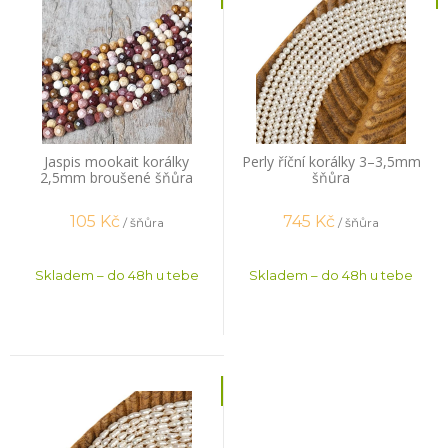
Jaspis mookait korálky
Perly říční korálky 3–3,5mm
2,5mm broušené šňůra
šňůra
105
Kč
745
Kč
/ šňůra
/ šňůra
Skladem – do 48h u tebe
Skladem – do 48h u tebe