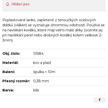
Hlídací pes
Poplastované lanko, zapletené z tenoučkých ocelových
drátků (vláken) se vyznačuje ohromnou odolností. Používá se
na navlékání korálků, které mají velmi malé dírky (oceníte jej
při navlékání perel nebo drobných korálků kolem velikosti 2-
3mm).
Obj. číslo:
10584
Materiál:
kov a plast
Balení:
špulka = 10m
Přesný rozměr:
0,38 mm
Barva:
bílá