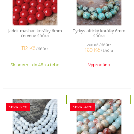
Jadeit mashan korálky 6mm
Tyrkys africký korálky 6mm
červené šňůra
šňůra
266 Kč
/ šňůra
112
Kč
/ šňůra
160
Kč
/ šňůra
Skladem – do 48h u tebe
Vyprodáno
Sleva -23%
Sleva -40%