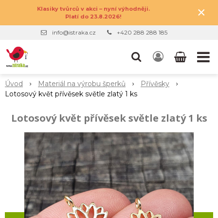
×
Klasiky tvůrců v akci – nyní výhodněji.
Platí do 23.8.2026!
info@istraka.cz
+420 288 288 185
Úvod
Materiál na výrobu šperků
Přívěsky
Lotosový květ přívěsek světle zlatý 1 ks
Lotosový květ přívěsek světle zlatý 1 ks