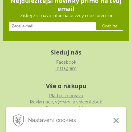
Nejdůležitější novinky přímo na tvůj
email
Ziskej zajímavé informace vždy mezi prvními
Odebírat
Sleduj nás
Facebook
Instagram
Vše o nákupu
Platba a doprava
Reklamace, výměna a vrácení zboží
Obchodní podmínky
Ochrana osobních údajů
Nastavení cookies