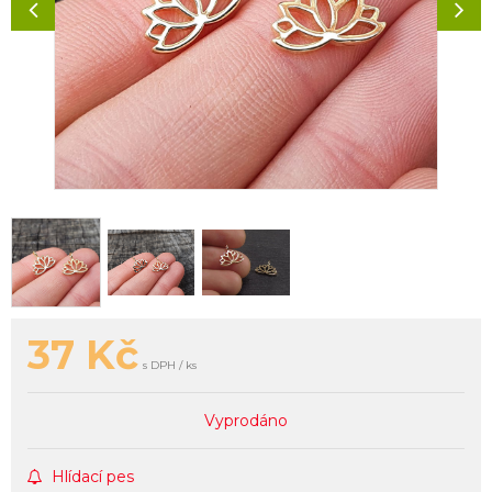
37
Kč
s DPH / ks
Vyprodáno
Hlídací pes