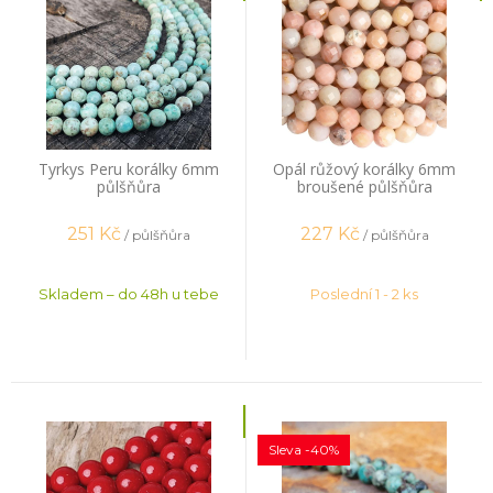
Tyrkys Peru korálky 6mm
Opál růžový korálky 6mm
půlšňůra
broušené půlšňůra
251
Kč
227
Kč
/ půlšňůra
/ půlšňůra
Skladem – do 48h u tebe
Poslední 1 - 2 ks
Sleva -40%