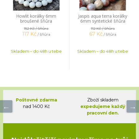
Howlit korálky 6mm
Jaspis aqua terra korálky
broušené šňůra
6mm syntetické šňůra
152 Kč
/ šňůra
112 Kč
/ šňůra
117
Kč
67
Kč
/ šňůra
/ šňůra
Skladem – do 48h u tebe
Skladem – do 48h u tebe
Poštovné zdarma
Zboží skladem
nad 1400 Kč
expedujeme každý
pracovní den.