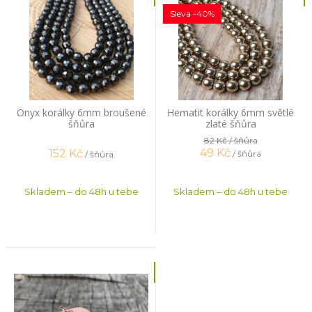
Sleva -40%
Onyx korálky 6mm broušené
Hematit korálky 6mm světlé
šňůra
zlaté šňůra
82 Kč
/ šňůra
49
Kč
152
Kč
/ šňůra
/ šňůra
Skladem – do 48h u tebe
Skladem – do 48h u tebe