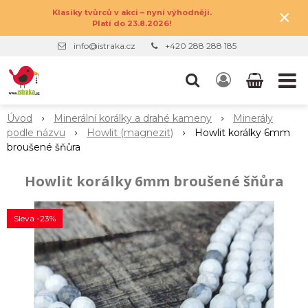
×
Klasiky tvůrců v akci – nyní výhodněji.
Platí do 23.8.2026!
info@istraka.cz
+420 288 288 185
Úvod
Minerální korálky a drahé kameny
Minerály
podle názvu
Howlit (magnezit)
Howlit korálky 6mm
broušené šňůra
Howlit korálky 6mm broušené šňůra
Sleva -23%