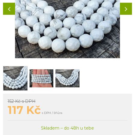
152 Kč
s DPH
117
Kč
s DPH / šňůra
Skladem – do 48h u tebe