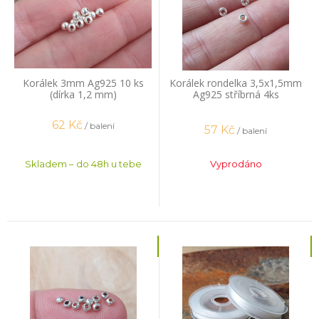
Korálek 3mm Ag925 10 ks
Korálek rondelka 3,5x1,5mm
(dírka 1,2 mm)
Ag925 stříbrná 4ks
62
Kč
/ balení
57
Kč
/ balení
Skladem – do 48h u tebe
Vyprodáno