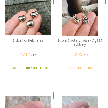
Srdce korálek nerez
Strom života přívěsek Ag925
stříbrný
47
Kč
122
Kč
/ ks
/ ks
Skladem – do 48h u tebe
Poslední 1 - 2 ks