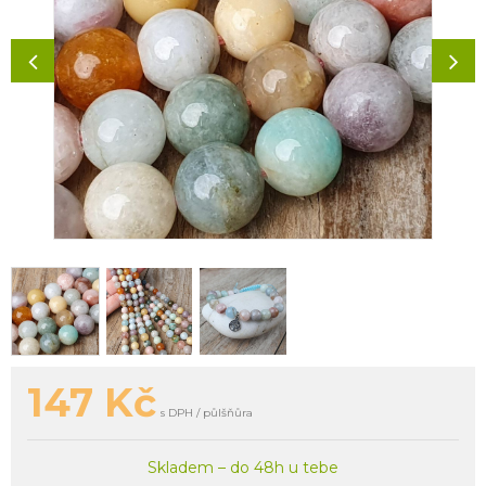
147
Kč
s DPH / půlšňůra
Skladem – do 48h u tebe