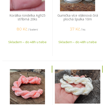
Korálka rondelka Ag925
Gumička více vláknová čirá
stříbrná 20ks
plochá špulka 10m
80
Kč
37
Kč
/ balení
/ ks
Skladem – do 48h u tebe
Skladem – do 48h u tebe