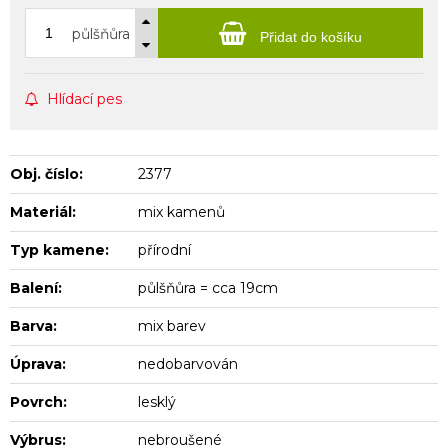
půlšňůra
Přidat do košíku
Hlídací pes
Obj. číslo:
2377
Materiál:
mix kamenů
Typ kamene:
přírodní
Balení:
půlšňůra = cca 19cm
Barva:
mix barev
Úprava:
nedobarvován
Povrch:
lesklý
Výbrus:
nebroušené