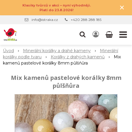
×
Klasiky tvůrců v akci – nyní výhodněji.
Platí do 23.8.2026!
info@istraka.cz
+420 288 288 185
Úvod
Minerální korálky a drahé kameny
Minerální
korálky podle tvaru
Korálky z drahých kamenů
Mix
kamenů pastelové korálky 8mm půlšňůra
Mix kamenů pastelové korálky 8mm
půlšňůra