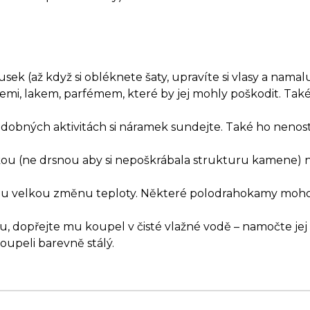
k (až když si obléknete šaty, upravíte si vlasy a namaluje
emi, lakem, parfémem, které by jej mohly poškodit. T
odobných aktivitách si náramek sundejte. Také ho nenost
ěrkou (ne drsnou aby si nepoškrábala strukturu kamene)
hlou velkou změnu teploty. Některé polodrahokamy moho
dopřejte mu koupel v čisté vlažné vodě – namočte jej 
upeli barevně stálý.