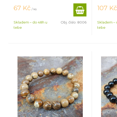
67
Kč
107
K
/ ks
Skladem – do 48h u
Obj. číslo:
8006
Skladem – 
tebe
tebe