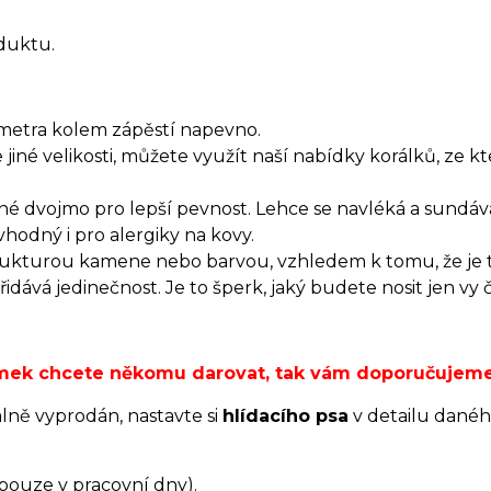
duktu.
metra kolem zápěstí napevno.
jiné velikosti, můžete využít naší nabídky korálků, ze k
né dvojmo pro lepší pevnost. Lehce se navléká a sundává
hodný i pro alergiky na kovy.
trukturou kamene nebo barvou, vzhledem k tomu, že je 
dává jedinečnost. Je to šperk, jaký budete nosit jen vy 
ramek chcete někomu darovat, tak vám doporučujem
álně vyprodán, nastavte si
hlídacího psa
v detailu danéh
(pouze v pracovní dny).