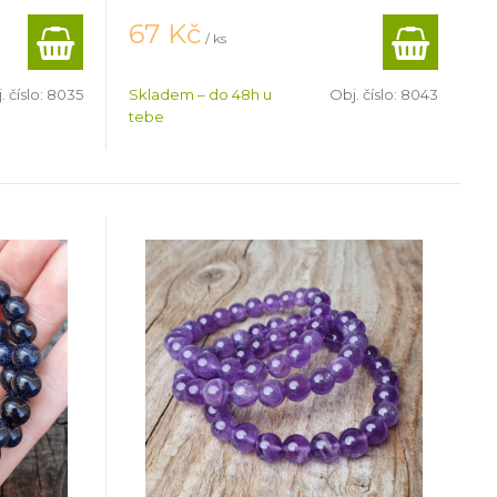
67
Kč
/ ks
. číslo:
8035
Skladem – do 48h u
Obj. číslo:
8043
tebe