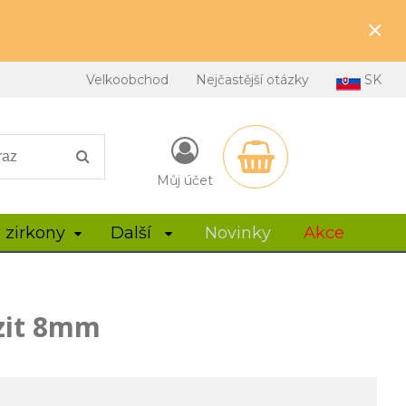
×
Velkoobchod
Nejčastější otázky
SK
Můj účet
 zirkony
Další
Novinky
Akce
zit 8mm