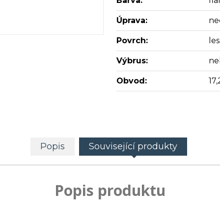
Barva:
fia
Úprava:
ne
Povrch:
les
Výbrus:
ne
Obvod:
17,
Popis
Související produkty
Popis produktu