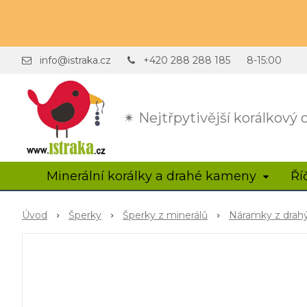
info@istraka.cz
+420 288 288 185
8-15:00
✴ Nejtřpytivější korálkový
Minerální korálky a drahé kameny
Ří
Úvod
Šperky
Šperky z minerálů
Náramky z dra