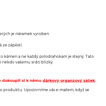
terých je náramek vyroben.
 ze zápěstí.
to kámen a ne každý polodrahokam je stejný. Tato
či někdo vašemu srdci blízký.
e dokoupit si k němu
dárkový organzový sáček
.
o produktu. Upozorníme vás e-mailem, když se