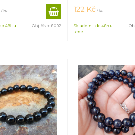
č
122
Kč
/ ks
/ ks
do 48h u
Obj. číslo:
8002
Skladem – do 48h u
Obj
tebe