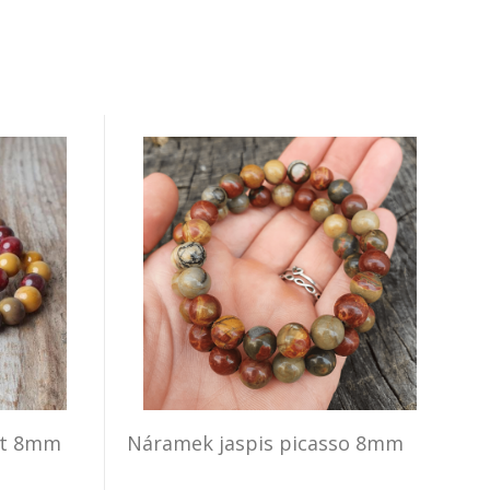
it 8mm
Náramek jaspis picasso 8mm