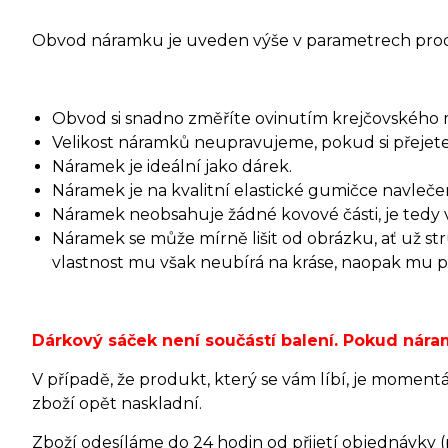
Obvod náramku je uveden výše v parametrech pro
Obvod si snadno změříte ovinutím krejčovského 
Velikost náramků neupravujeme, pokud si přejete 
Náramek je ideální jako dárek.
Náramek je na kvalitní elastické gumičce navleče
Náramek neobsahuje žádné kovové části, je tedy v
Náramek se může mírně lišit od obrázku, ať už s
vlastnost mu však neubírá na kráse, naopak mu při
Dárkový sáček není součástí balení. Pokud ná
V případě, že produkt, který se vám líbí, je moment
zboží opět naskladní.
Zboží odesíláme do 24 hodin od přijetí objednávky 