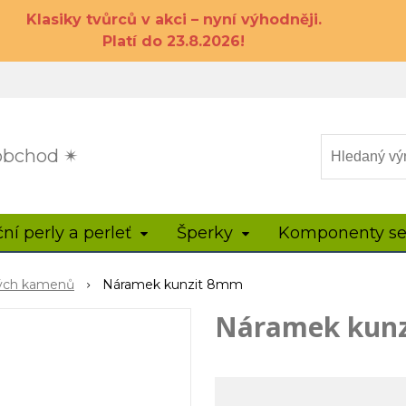
Klasiky tvůrců v akci – nyní výhodněji.
Platí do 23.8.2026!
 obchod ✴
ční perly a perleť
Šperky
Komponenty se
hých kamenů
Náramek kunzit 8mm
Náramek kun