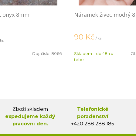
 onyx 8mm
Náramek živec modrý
90
Kč
/ ks
 ks
Obj. číslo:
8066
Skladem – do 48h u
Obj
tebe
Zboží skladem
Telefonické
expedujeme každý
poradenství
pracovní den.
+420 288 288 185