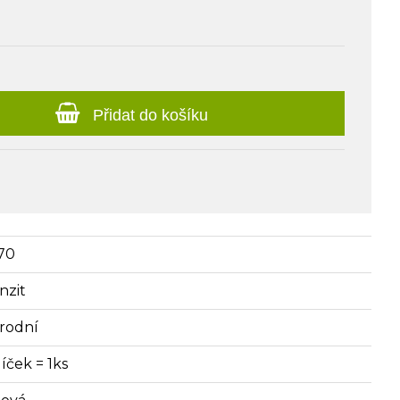
Přidat do košíku
70
nzit
írodní
íček = 1ks