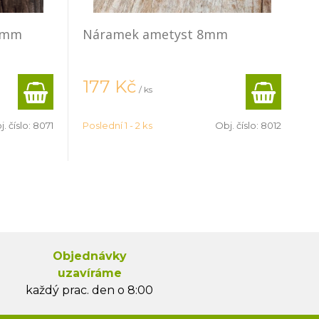
 8mm
Náramek ametyst 8mm
177
Kč
/ ks
. číslo:
8071
Poslední 1 - 2 ks
Obj. číslo:
8012
Objednávky
uzavíráme
každý prac. den o 8:00