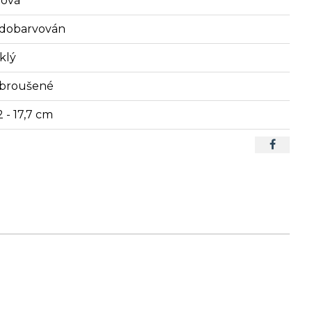
lová
dobarvován
klý
broušené
2 - 17,7 cm