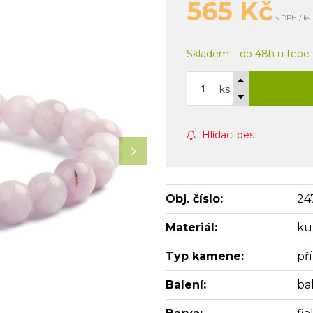
565
Kč
s DPH / ks
Skladem – do 48h u tebe
ks
Hlídací pes
Obj. číslo:
24
Materiál:
ku
Typ kamene:
př
Balení:
bal