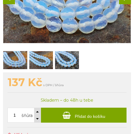
137
Kč
s DPH / šňůra
Skladem – do 48h u tebe
šňůra
Přidat do košíku