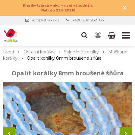
×
Klasiky tvůrců v akci – nyní výhodněji.
Platí do 23.8.2026!
info@istraka.cz
+420 288 288 185
Úvod
Ostatní korálky
Skleněné korálky
Mačkané
korálky
Opalit korálky 8mm broušené šňůra
Opalit korálky 8mm broušené šňůra