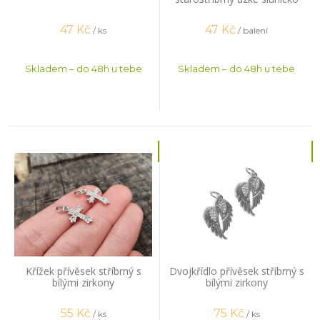
2ks
47
Kč
47
Kč
/ ks
/ balení
Skladem – do 48h u tebe
Skladem – do 48h u tebe
Křížek přívěsek stříbrný s
Dvojkřídlo přívěsek stříbrný s
bílými zirkony
bílými zirkony
55
Kč
75
Kč
/ ks
/ ks