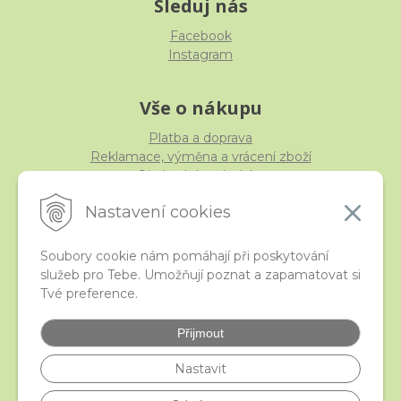
Sleduj nás
Facebook
Instagram
Vše o nákupu
Platba a doprava
Reklamace, výměna a vrácení zboží
Obchodní podmínky
Ochrana osobních údajů
Nastavení cookies
Soubory cookie nám pomáhají při poskytování
služeb pro Tebe. Umožňují poznat a zapamatovat si
iStraka
Tvé preference.
Kontakt
Velkoobchod
Přijmout
Nejčastější otázky
České puncovní značky
Nastavit