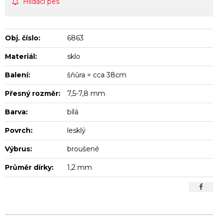
Hlídací pes
Obj. číslo:
6863
Materiál:
sklo
Balení:
šňůra = cca 38cm
Přesný rozměr:
7,5-7,8 mm
Barva:
bílá
Povrch:
lesklý
Výbrus:
broušené
Průměr dírky:
1,2 mm