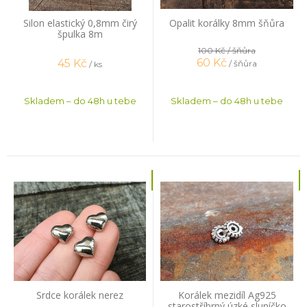
Silon elastický 0,8mm čirý
Opalit korálky 8mm šňůra
špulka 8m
100 Kč
/ šňůra
60
Kč
45
Kč
/ šňůra
/ ks
Skladem – do 48h u tebe
Skladem – do 48h u tebe
Srdce korálek nerez
Korálek mezidíl Ag925
starostříbrný úzké sluníčko