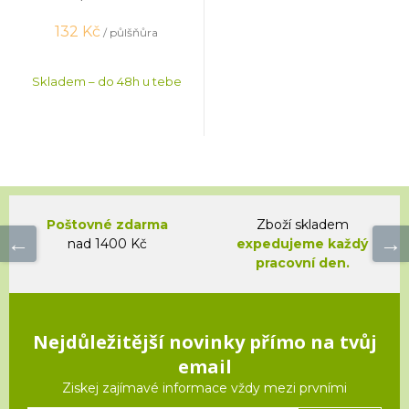
132
Kč
/ půlšňůra
Skladem – do 48h u tebe
Poštovné zdarma
Zboží skladem
nad 1400 Kč
expedujeme každý
pracovní den.
Nejdůležitější novinky přímo na tvůj
email
Ziskej zajímavé informace vždy mezi prvními