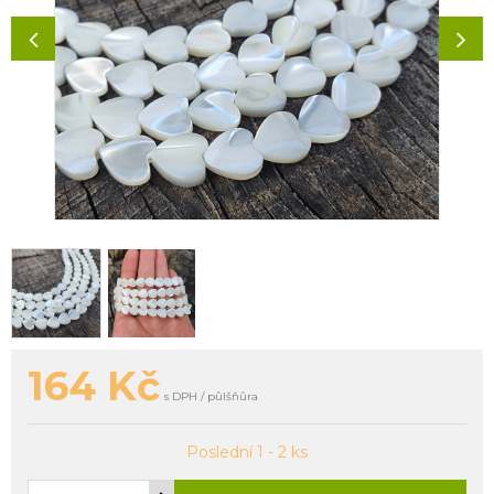
164
Kč
s DPH / půlšňůra
Poslední 1 - 2 ks