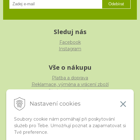
Odebírat
Sleduj nás
Facebook
Instagram
Vše o nákupu
Platba a doprava
Reklamace, výměna a vrácení zboží
Obchodní podmínky
Ochrana osobních údajů
Nastavení cookies
Soubory cookie nám pomáhají při poskytování
služeb pro Tebe. Umožňují poznat a zapamatovat si
iStraka
Tvé preference.
Kontakt