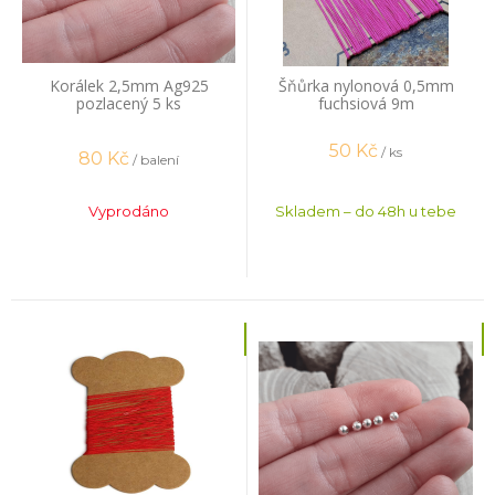
Korálek 2,5mm Ag925
Šňůrka nylonová 0,5mm
pozlacený 5 ks
fuchsiová 9m
50
Kč
/ ks
80
Kč
/ balení
Vyprodáno
Skladem – do 48h u tebe