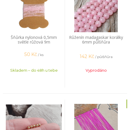
Šňůrka nylonová 0,5mm
Růženín madagaskar korálky
světle růžová 9m
6mm půlšňůra
50
Kč
/ ks
142
Kč
/ půlšňůra
Skladem – do 48h u tebe
Vyprodáno