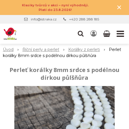
×
Klasiky tvůrců v akci – nyní výhodněji.
Platí do 23.8.2026!
info@istraka.cz
+420 288 288 185
Úvod
Říční perly a perleť
Korálky z perleti
Perleť
korálky 8mm srdce s podélnou dírkou půlšňůra
Perleť korálky 8mm srdce s podélnou
dírkou půlšňůra