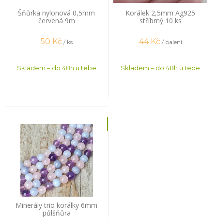
Šňůrka nylonová 0,5mm
Korálek 2,5mm Ag925
červená 9m
stříbrný 10 ks
50
Kč
44
Kč
/ ks
/ balení
Skladem – do 48h u tebe
Skladem – do 48h u tebe
Minerály trio korálky 6mm
půlšňůra