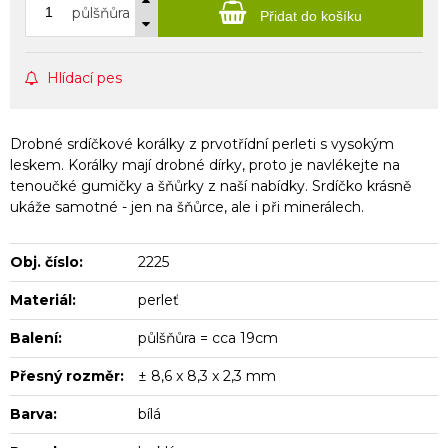
půlšňůra
Přidat do košíku
Hlídací pes
Drobné srdíčkové korálky z prvotřídní perleti s vysokým
leskem. Korálky mají drobné dírky, proto je navlékejte na
tenoučké gumičky a šňůrky z naší nabídky. Srdíčko krásně
ukáže samotné - jen na šňůrce, ale i při minerálech.
Obj. číslo:
2225
Materiál:
perleť
Balení:
půlšňůra = cca 19cm
Přesný rozměr:
± 8,6 x 8,3 x 2,3 mm
Barva:
bílá