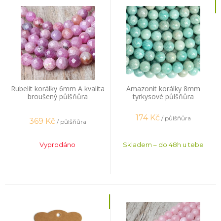
Rubelit korálky 6mm A kvalita
Amazonit korálky 8mm
broušený půlšňůra
tyrkysové půlšňůra
174
Kč
/ půlšňůra
369
Kč
/ půlšňůra
Vyprodáno
Skladem – do 48h u tebe