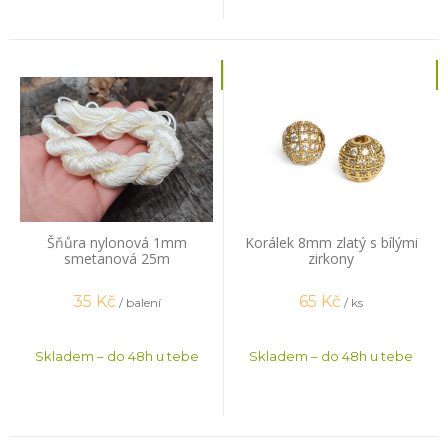
Šňůra nylonová 1mm
Korálek 8mm zlatý s bílými
smetanová 25m
zirkony
35
Kč
65
Kč
/ balení
/ ks
Skladem – do 48h u tebe
Skladem – do 48h u tebe