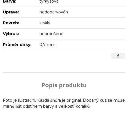
Barva:
tyrkysová
Úprava:
nedobarvován
Povrch:
lesklý
Výbrus:
nebroušené
Průměr dírky:
0,7 mm
Popis produktu
Foto je ilustrační. Každá šňůra je originál. Dodaný kus se může
mírně lišit odstínem barvy a velikostí korálků.