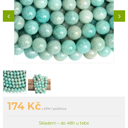
174
Kč
s DPH / půlšňůra
Skladem – do 48h u tebe