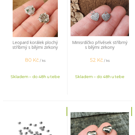
Leopard korálek plochý
Minisrdíčko přívěsek stříbrný
stříbrný s bílými zirkony
s bílými zirkony
80
Kč
52
Kč
/ ks
/ ks
Skladem – do 48h u tebe
Skladem – do 48h u tebe