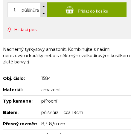
půlšňůra
Přidat do košíku
Hlídací pes
Nádherný tyrkysový amazonit. Kombinujte s našimi
nerezovými korálky nebo s některým velkodírovým korálkem
zlaté barvy :)
Obj. číslo:
1584
Materiál:
amazonit
Typ kamene:
přírodní
Balení:
půlšňůra = cca 19cm
Přesný rozměr:
8,3-8,5 mm