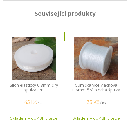
Související produkty
Silon elastický 0,8mm čirý
Gumička více vláknová
špulka 8m
0,6mm čirá plochá špulka
44m
45
Kč
35
Kč
/ ks
/ ks
Skladem – do 48h u tebe
Skladem – do 48h u tebe