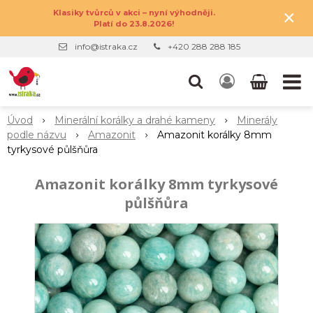
×
Klasiky tvůrců v akci – nyní výhodněji.
Platí do 23.8.2026!
info@istraka.cz
+420 288 288 185
Úvod
Minerální korálky a drahé kameny
Minerály
podle názvu
Amazonit
Amazonit korálky 8mm
tyrkysové půlšňůra
Amazonit korálky 8mm tyrkysové
půlšňůra