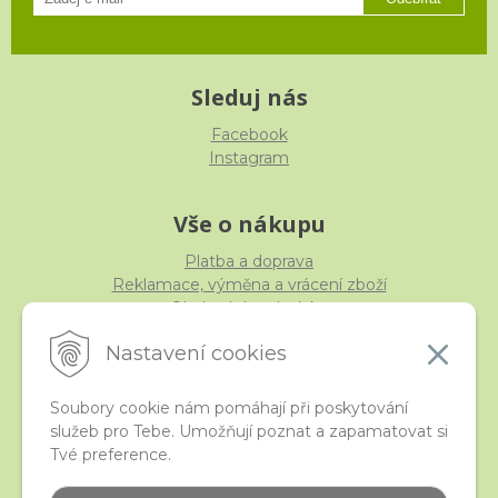
Sleduj nás
Facebook
Instagram
Vše o nákupu
Platba a doprava
Reklamace, výměna a vrácení zboží
Obchodní podmínky
Ochrana osobních údajů
Nastavení cookies
Soubory cookie nám pomáhají při poskytování
služeb pro Tebe. Umožňují poznat a zapamatovat si
iStraka
Tvé preference.
Kontakt
Velkoobchod