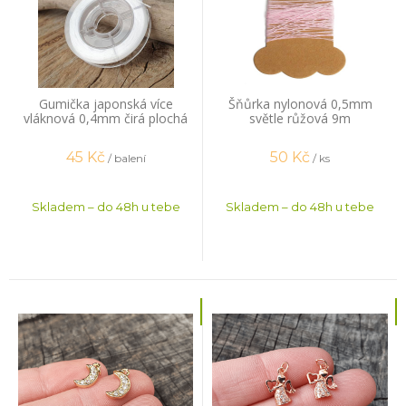
Gumička japonská více
Šňůrka nylonová 0,5mm
vláknová 0,4mm čirá plochá
světle růžová 9m
14m
45
Kč
50
Kč
/ balení
/ ks
Skladem – do 48h u tebe
Skladem – do 48h u tebe