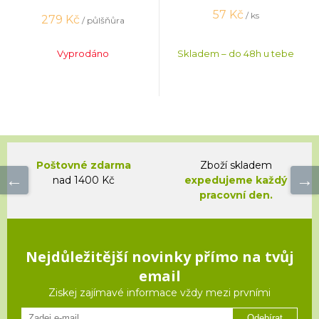
57
Kč
/ ks
279
Kč
/ půlšňůra
Vyprodáno
Skladem – do 48h u tebe
Poštovné zdarma
Zboží skladem
nad 1400 Kč
expedujeme každý
pracovní den.
Nejdůležitější novinky přímo na tvůj
email
Ziskej zajímavé informace vždy mezi prvními
Odebírat