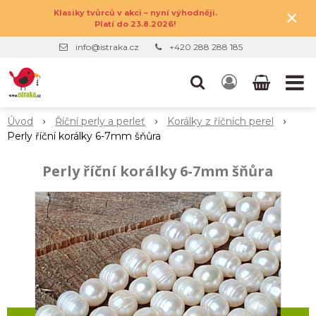
×
Klasiky tvůrců v akci – nyní výhodněji.
Platí do 23.8.2026!
info@istraka.cz
+420 288 288 185
Úvod
Říční perly a perleť
Korálky z říčních perel
Perly říční korálky 6-7mm šňůra
Perly říční korálky 6-7mm šňůra