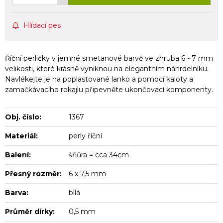
Hlídací pes
Říční perličky v jemné smetanové barvě ve zhruba 6 - 7 mm
velikosti, které krásně vyniknou na elegantním náhrdelníku.
Navlékejte je na poplastované lanko a pomocí kaloty a
zamačkávacího rokajlu připevněte ukončovací komponenty.
Obj. číslo:
1367
Materiál:
perly říční
Balení:
šňůra = cca 34cm
Přesný rozměr:
6 x 7,5 mm
Barva:
bílá
Průměr dírky:
0,5 mm