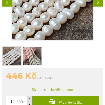
446
Kč
s DPH / šňůra
Skladem – do 48h u tebe
šňůra
Přidat do košíku