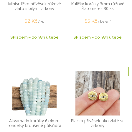
Minisrdíčko přívěsek růžové
Kuličky korálky 3mm růžové
zlato s bílými zirkony
zlato nerez 30 ks
52
Kč
55
Kč
/ ks
/ balení
Skladem – do 48h u tebe
Skladem – do 48h u tebe
Akvamarín korálky 6x4mm
Placka přívěsek oko zlaté se
rondelky broušené půlšňůra
zirkony