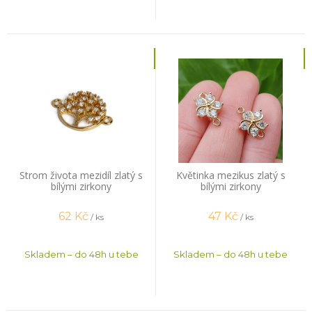
Strom života mezidíl zlatý s
Květinka mezikus zlatý s
bílými zirkony
bílými zirkony
62
Kč
47
Kč
/ ks
/ ks
Skladem – do 48h u tebe
Skladem – do 48h u tebe