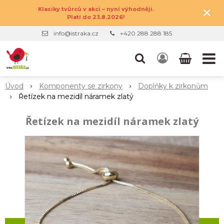
×
Klasiky tvůrců v akci – nyní výhodněji.
Platí do 23.8.2026!
info@istraka.cz
+420 288 288 185
Úvod
Komponenty se zirkony
Doplňky k zirkonům
Řetízek na mezidíl náramek zlatý
Řetízek na mezidíl náramek zlatý