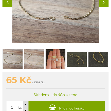
65
Kč
s DPH / ks
Skladem – do 48h u tebe
ks
Přidat do košíku