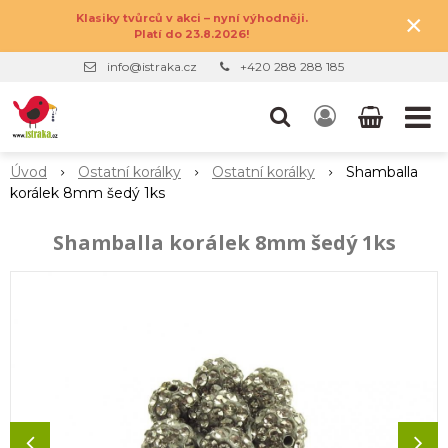
×
Klasiky tvůrců v akci – nyní výhodněji.
Platí do 23.8.2026!
info@istraka.cz
+420 288 288 185
Úvod
Ostatní korálky
Ostatní korálky
Shamballa
korálek 8mm šedý 1ks
Shamballa korálek 8mm šedý 1ks