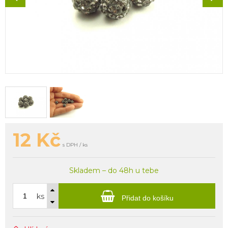
12
Kč
s DPH / ks
Skladem – do 48h u tebe
ks
Přidat do košíku