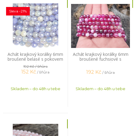
Sleva -21%
Achát krajkový korálky 6mm
Achát krajkový korálky 6mm
broušené belasé s pokovem
broušené fuchsiové s
šňůra
pokovem šňůra
192 Kč
/ šňůra
152
Kč
192
Kč
/ šňůra
/ šňůra
Skladem – do 48h u tebe
Skladem – do 48h u tebe