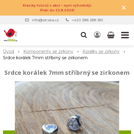
×
Klasiky tvůrců v akci – nyní výhodněji.
Platí do 23.8.2026!
info@istraka.cz
+420 288 288 185
Úvod
Komponenty se zirkony
Korálky se zirkony
Srdce korálek 7mm stříbrný se zirkonem
Srdce korálek 7mm stříbrný se zirkonem