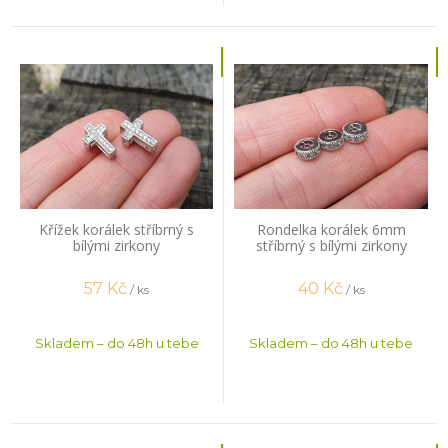
Křížek korálek stříbrný s
Rondelka korálek 6mm
bílými zirkony
stříbrný s bílými zirkony
57
Kč
40
Kč
/ ks
/ ks
Skladem – do 48h u tebe
Skladem – do 48h u tebe