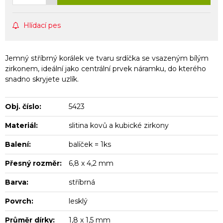
Hlídací pes
Jemný stříbrný korálek ve tvaru srdíčka se vsazeným bílým
zirkonem, ideální jako centrální prvek náramku, do kterého
snadno skryjete uzlík.
Obj. číslo:
5423
Materiál:
slitina kovů a kubické zirkony
Balení:
balíček = 1ks
Přesný rozměr:
6,8 x 4,2 mm
Barva:
stříbrná
Povrch:
lesklý
Průměr dírky:
1,8 x 1,5 mm