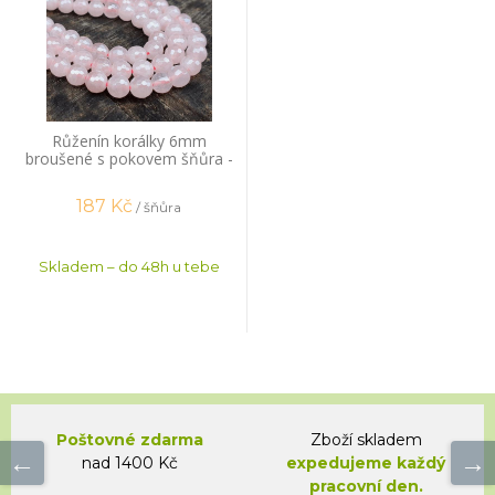
Růženín korálky 6mm
broušené s pokovem šňůra -
mix velikostí
187
Kč
/ šňůra
Skladem – do 48h u tebe
Poštovné zdarma
Zboží skladem
nad 1400 Kč
expedujeme každý
pracovní den.