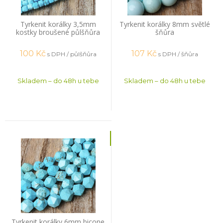
Tyrkenit korálky 3,5mm
Tyrkenit korálky 8mm světlé
kostky broušené půlšňůra
šňůra
100
Kč
107
Kč
s DPH / půlšňůra
s DPH / šňůra
Skladem – do 48h u tebe
Skladem – do 48h u tebe
Tyrkenit korálky 6mm bicone