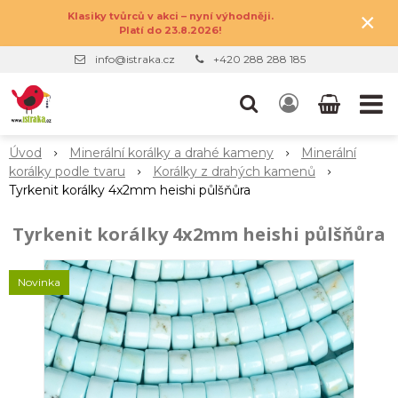
×
Klasiky tvůrců v akci – nyní výhodněji.
Platí do 23.8.2026!
info@istraka.cz
+420 288 288 185
Úvod
Minerální korálky a drahé kameny
Minerální
korálky podle tvaru
Korálky z drahých kamenů
Tyrkenit korálky 4x2mm heishi půlšňůra
Tyrkenit korálky 4x2mm heishi půlšňůra
Novinka