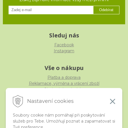
Odebírat
Sleduj nás
Facebook
Instagram
Vše o nákupu
Platba a doprava
Reklamace, výměna a vrácení zboží
Obchodní podmínky
Ochrana osobních údajů
Nastavení cookies
Soubory cookie nám pomáhají při poskytování
služeb pro Tebe. Umožňují poznat a zapamatovat si
iStraka
Tvé preference.