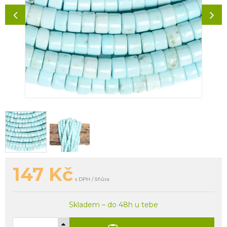
147
Kč
s DPH / šňůra
Skladem – do 48h u tebe