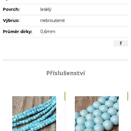
Povrch:
lesklý
Výbrus:
nebroušené
Průměr dírky:
0,6mm
Příslušenství