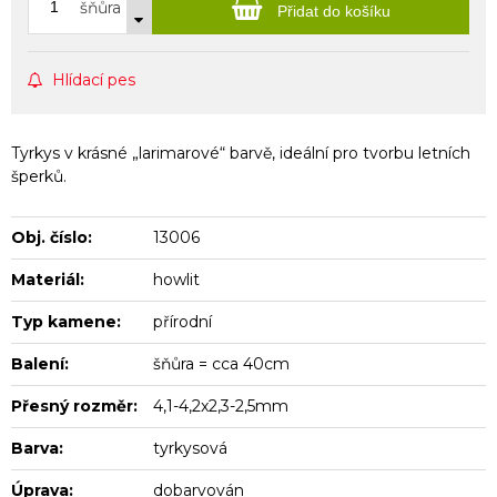
šňůra
Přidat do košíku
Hlídací pes
Tyrkys v krásné „larimarové“ barvě, ideální pro tvorbu letních
šperků.
Obj. číslo:
13006
Materiál:
howlit
Typ kamene:
přírodní
Balení:
šňůra = cca 40cm
Přesný rozměr:
4,1-4,2x2,3-2,5mm
Barva:
tyrkysová
Úprava:
dobarvován