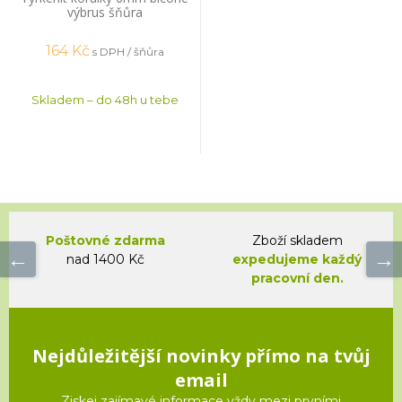
výbrus šňůra
164
Kč
s DPH / šňůra
Skladem – do 48h u tebe
Poštovné zdarma
Zboží skladem
nad 1400 Kč
expedujeme každý
pracovní den.
Nejdůležitější novinky přímo na tvůj
email
Ziskej zajímavé informace vždy mezi prvními