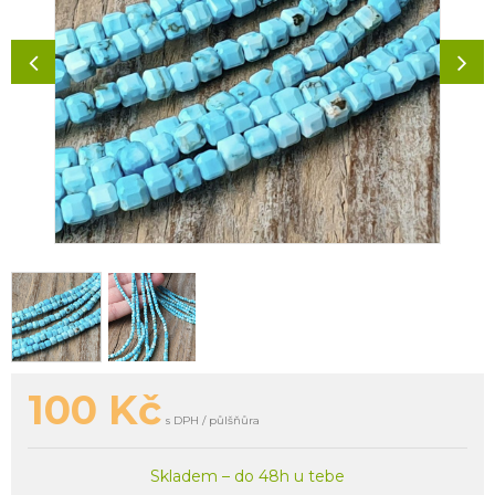
100
Kč
s DPH / půlšňůra
Skladem – do 48h u tebe