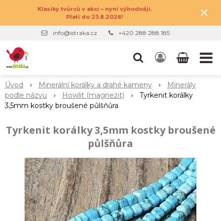
×
Klasiky tvůrců v akci – nyní výhodněji.
Platí do 23.8.2026!
info@istraka.cz
+420 288 288 185
Úvod
Minerální korálky a drahé kameny
Minerály
podle názvu
Howlit (magnezit)
Tyrkenit korálky
3,5mm kostky broušené půlšňůra
Tyrkenit korálky 3,5mm kostky broušené
půlšňůra