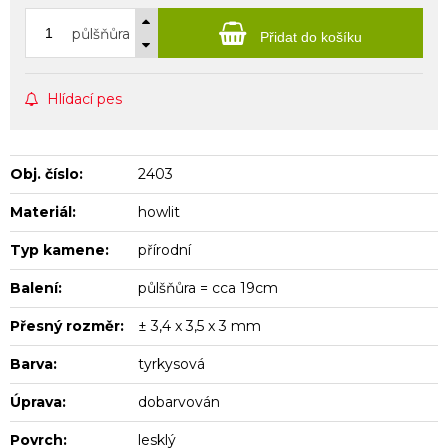
půlšňůra
Přidat do košíku
Hlídací pes
Obj. číslo:
2403
Materiál:
howlit
Typ kamene:
přírodní
Balení:
půlšňůra = cca 19cm
Přesný rozměr:
± 3,4 x 3,5 x 3 mm
Barva:
tyrkysová
Úprava:
dobarvován
Povrch:
lesklý