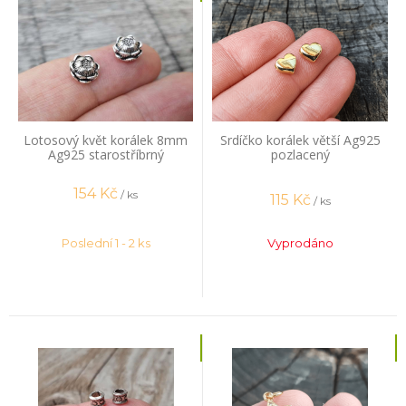
Lotosový květ korálek 8mm
Srdíčko korálek větší Ag925
Ag925 starostříbrný
pozlacený
154
Kč
/ ks
115
Kč
/ ks
Poslední 1 - 2 ks
Vyprodáno