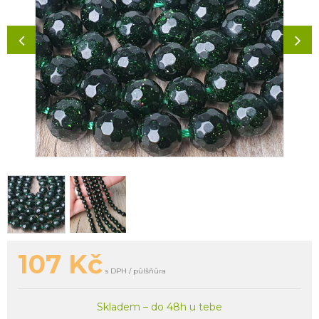
107
Kč
s DPH / půlšňůra
Skladem – do 48h u tebe