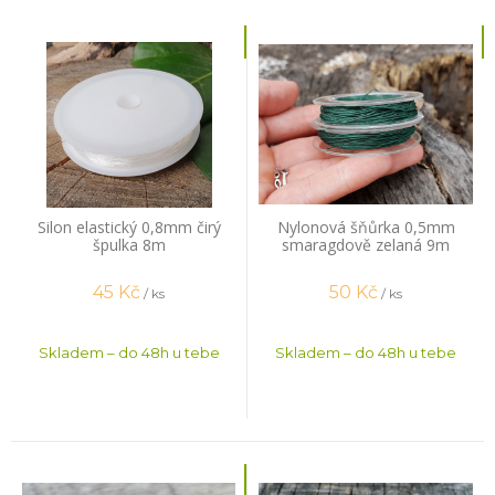
Silon elastický 0,8mm čirý
Nylonová šňůrka 0,5mm
špulka 8m
smaragdově zelaná 9m
45
Kč
50
Kč
/ ks
/ ks
Skladem – do 48h u tebe
Skladem – do 48h u tebe