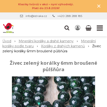
×
Klasiky tvůrců v akci – nyní výhodněji.
Platí do 23.8.2026!
info@istraka.cz
+420 288 288 185
Úvod
Minerální korálky a drahé kameny
Minerální
korálky podle tvaru
Korálky z drahých kamenů
Živec
zelený korálky 6mm broušené půlšňůra
Živec zelený korálky 6mm broušené
půlšňůra