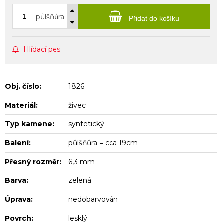
půlšňůra
Přidat do košíku
Hlídací pes
Obj. číslo:
1826
Materiál:
živec
Typ kamene:
syntetický
Balení:
půlšňůra = cca 19cm
Přesný rozměr:
6,3 mm
Barva:
zelená
Úprava:
nedobarvován
Povrch:
lesklý