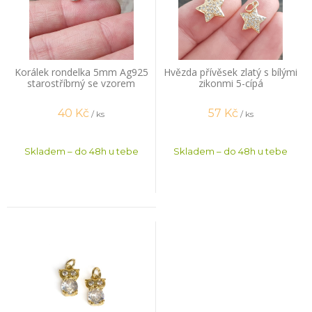
Korálek rondelka 5mm Ag925
Hvězda přívěsek zlatý s bílými
starostříbrný se vzorem
zikonmi 5-cípá
40
Kč
57
Kč
/ ks
/ ks
Skladem – do 48h u tebe
Skladem – do 48h u tebe