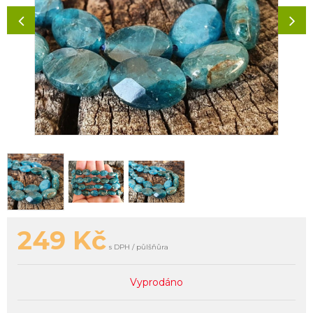
249
Kč
s DPH / půlšňůra
Vyprodáno