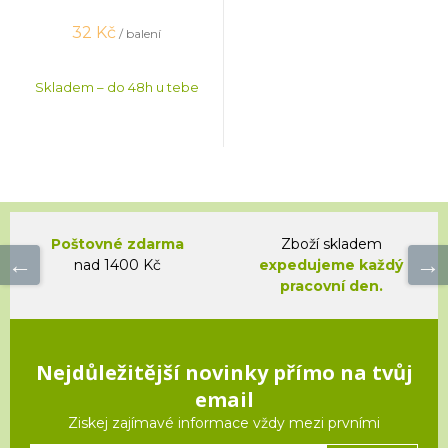
32
Kč
/ balení
Skladem – do 48h u tebe
Poštovné zdarma
Zboží skladem
nad 1400 Kč
expedujeme každý
pracovní den.
Nejdůležitější novinky přímo na tvůj
email
Ziskej zajímavé informace vždy mezi prvními