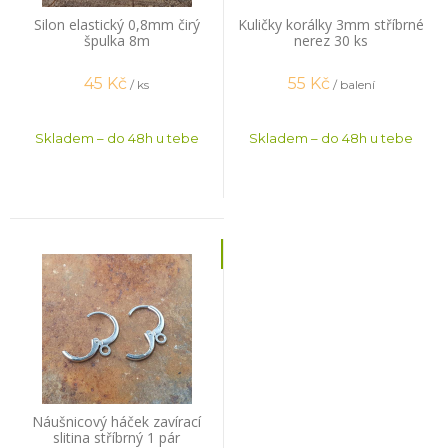
Silon elastický 0,8mm čirý
Kuličky korálky 3mm stříbrné
špulka 8m
nerez 30 ks
45
Kč
55
Kč
/ ks
/ balení
Skladem – do 48h u tebe
Skladem – do 48h u tebe
Náušnicový háček zavírací
slitina stříbrný 1 pár