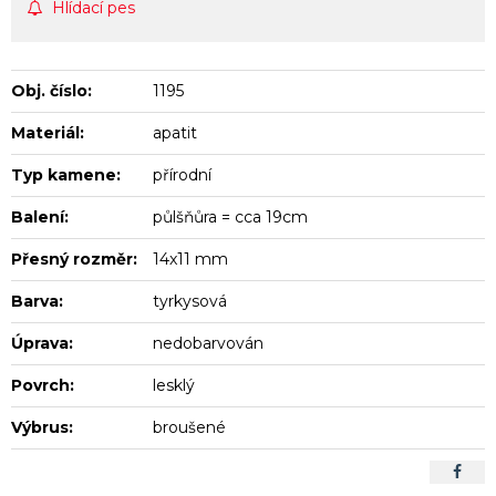
Hlídací pes
Obj. číslo:
1195
Materiál:
apatit
Typ kamene:
přírodní
Balení:
půlšňůra = cca 19cm
Přesný rozměr:
14x11 mm
Barva:
tyrkysová
Úprava:
nedobarvován
Povrch:
lesklý
Výbrus:
broušené