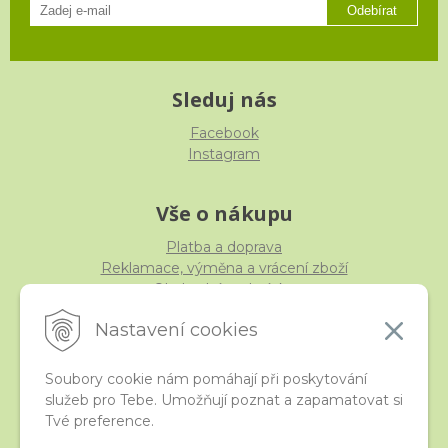
Odebírat
Sleduj nás
Facebook
Instagram
Vše o nákupu
Platba a doprava
Reklamace, výměna a vrácení zboží
Obchodní podmínky
Ochrana osobních údajů
Nastavení cookies
Soubory cookie nám pomáhají při poskytování
služeb pro Tebe. Umožňují poznat a zapamatovat si
iStraka
Tvé preference.
Kontakt