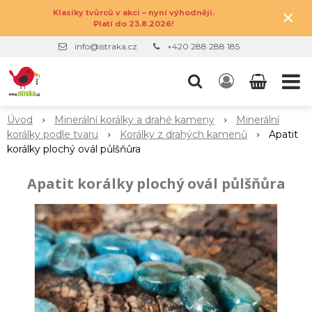
×
Klasiky tvůrců v akci – nyní výhodněji.
Platí do 23.8.2026!
info@istraka.cz
+420 288 288 185
Úvod
Minerální korálky a drahé kameny
Minerální
korálky podle tvaru
Korálky z drahých kamenů
Apatit
korálky plochý ovál půlšňůra
Apatit korálky plochý ovál půlšňůra