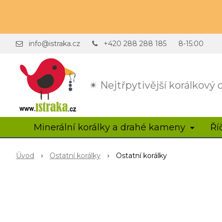
info@istraka.cz
+420 288 288 185
8-15:00
✴ Nejtřpytivější korálkový
Minerální korálky a drahé kameny
Ří
Úvod
Ostatní korálky
Ostatní korálky