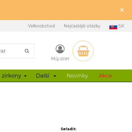
×
Velkoobchod
Nejčastější otázky
SK
Můj účet
 zirkony
Další
Novinky
Akce
Seřadit: