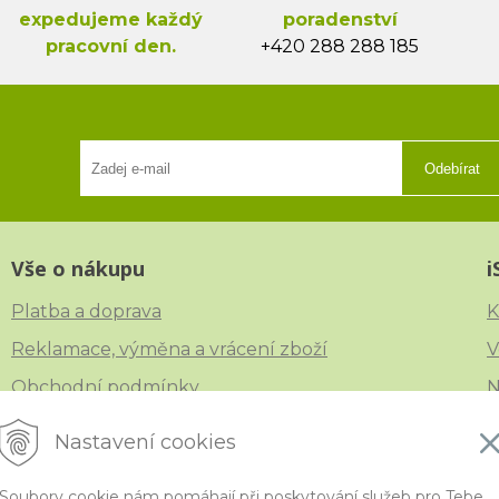
expedujeme každý
poradenství
pracovní den.
+420 288 288 185
Odebírat
Vše o nákupu
i
Platba a doprava
K
Reklamace, výměna a vrácení zboží
V
Obchodní podmínky
N
Ochrana osobních údajů
Č
Nastavení cookies
Soubory cookie nám pomáhají při poskytování služeb pro Tebe.