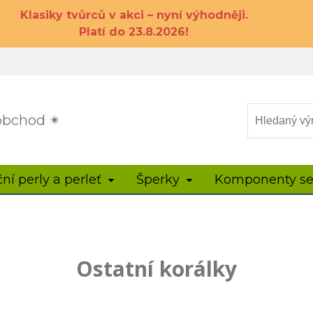
Klasiky tvůrců v akci – nyní výhodněji.
Platí do 23.8.2026!
 obchod ✴
ční perly a perleť
Šperky
Komponenty se
Ostatní korálky