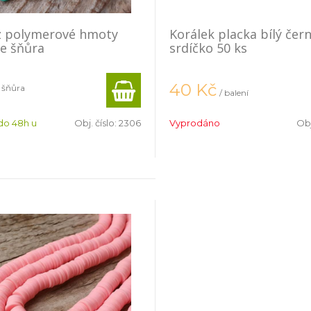
z polymerové hmoty
Korálek placka bílý čer
e šňůra
srdíčko 50 ks
40
Kč
/ šňůra
/ balení
do 48h u
Obj. číslo:
2306
Vyprodáno
Obj