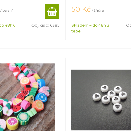
50
Kč
/ balení
/ šňůra
do 48h u
Obj. číslo:
6385
Skladem – do 48h u
Ob
tebe