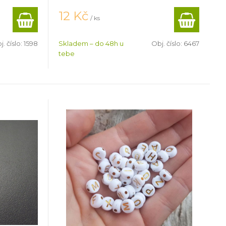
12
Kč
/ ks
j. číslo:
1598
Skladem – do 48h u
Obj. číslo:
6467
tebe