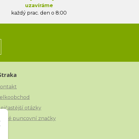
uzavíráme
každý prac. den o 8:00
Straka
ontakt
elkoobchod
ejčastější otázky
eské puncovní značky