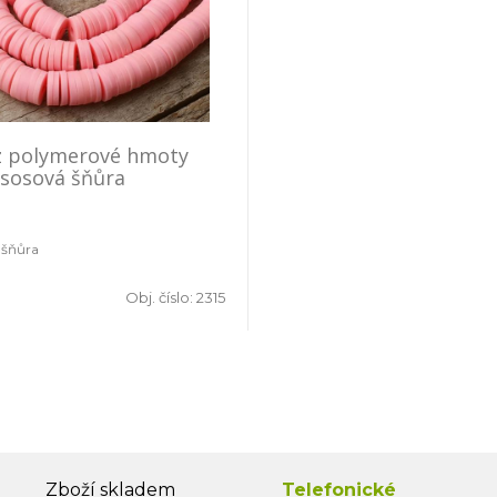
z polymerové hmoty
ososová šňůra
 šňůra
Obj. číslo:
2315
Zboží skladem
Telefonické