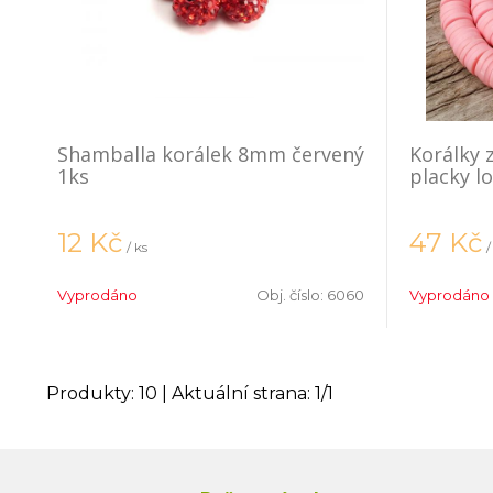
Shamballa korálek 8mm červený
Korálky 
1ks
placky l
12
Kč
47
Kč
/ ks
/
Vyprodáno
Obj. číslo:
6060
Vyprodáno
Produkty:
10
| Aktuální strana:
1
/
1