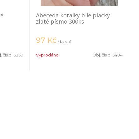
né
Abeceda korálky bílé placky
zlaté písmo 300ks
97
Kč
/ balení
. číslo:
6350
Vyprodáno
Obj. číslo:
6404