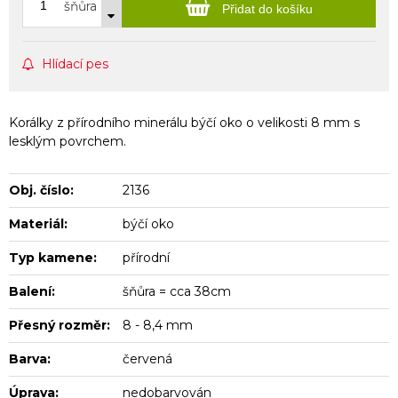
šňůra
Přidat do košíku
Hlídací pes
Korálky z přírodního minerálu býčí oko o velikosti 8 mm s
lesklým povrchem.
Obj. číslo:
2136
Materiál:
býčí oko
Typ kamene:
přírodní
Balení:
šňůra = cca 38cm
Přesný rozměr:
8 - 8,4 mm
Barva:
červená
Úprava:
nedobarvován