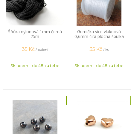
Šňůra nylonová 1mm černá
Gumička více vláknová
25m
0,6mm čirá plochá špulka
44m
35
Kč
35
Kč
/ balení
/ ks
Skladem – do 48h u tebe
Skladem – do 48h u tebe