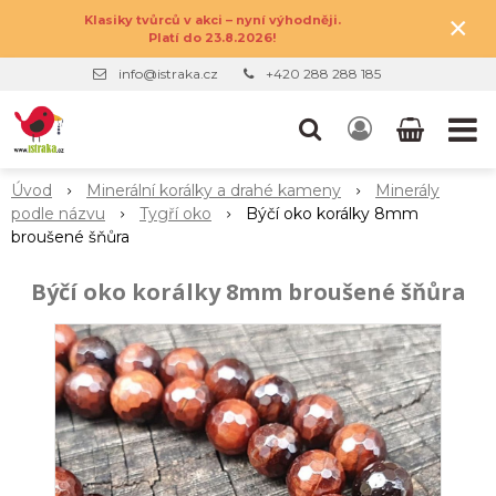
×
Klasiky tvůrců v akci – nyní výhodněji.
Platí do 23.8.2026!
info@istraka.cz
+420 288 288 185
Úvod
Minerální korálky a drahé kameny
Minerály
podle názvu
Tygří oko
Býčí oko korálky 8mm
broušené šňůra
Býčí oko korálky 8mm broušené šňůra