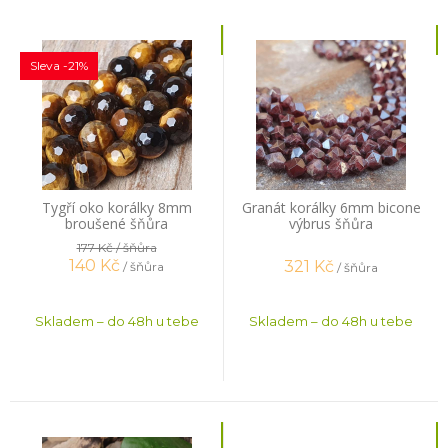
Sleva -21%
Tygří oko korálky 8mm
Granát korálky 6mm bicone
broušené šňůra
výbrus šňůra
177 Kč
/ šňůra
140
Kč
321
Kč
/ šňůra
/ šňůra
Skladem – do 48h u tebe
Skladem – do 48h u tebe