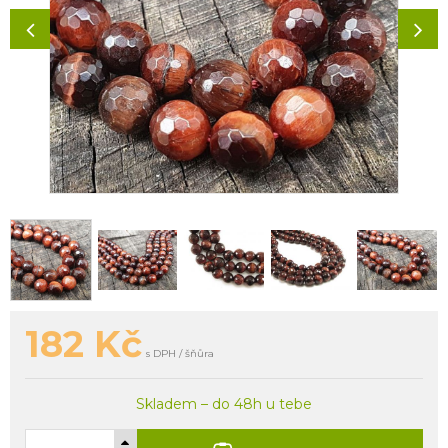
182
Kč
s DPH / šňůra
Skladem – do 48h u tebe