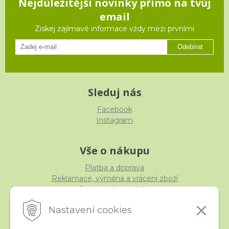
Nejdůležitější novinky přímo na tvůj
email
Ziskej zajímavé informace vždy mezi prvními
Odebírat
Sleduj nás
Facebook
Instagram
Vše o nákupu
Platba a doprava
Reklamace, výměna a vrácení zboží
Obchodní podmínky
Ochrana osobních údajů
Nastavení cookies