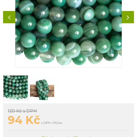
120 Kč
s DPH
94
Kč
s DPH / šňůra