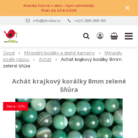
×
Klasiky tvůrců v akci – nyní výhodněji.
Platí do 23.8.2026!
info@istraka.cz
+420 288 288 185
Úvod
Minerální korálky a drahé kameny
Minerály
podle názvu
Achát
Achát krajkový korálky 8mm
zelené šňůra
Achát krajkový korálky 8mm zelené
šňůra
Sleva -22%