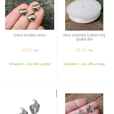
Srdce korálek nerez
Silon elastický 0,8mm čirý
špulka 8m
47
Kč
45
Kč
/ ks
/ ks
Skladem – do 48h u tebe
Skladem – do 48h u tebe