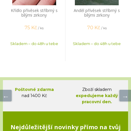
Křídlo přívěsek stříbrný s
Anděl přívěsek stříbrný s
bílými zirkony
bílými zirkony
75
Kč
70
Kč
/ ks
/ ks
Skladem – do 48h u tebe
Skladem – do 48h u tebe
Poštovné zdarma
Zboží skladem
nad 1400 Kč
expedujeme každý
pracovní den.
Nejdůležitější novinky přímo na tvůj