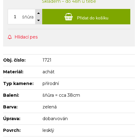
Skladem – do 48h u tebe
šňůra
Přidat do košíku
Hlídací pes
Obj. číslo:
1721
Materiál:
achát
Typ kamene:
přírodní
Balení:
šňůra = cca 38cm
Barva:
zelená
Úprava:
dobarvován
Povrch:
lesklý