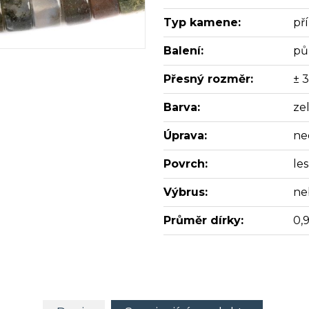
Typ kamene:
př
Balení:
pů
Přesný rozměr:
± 
Barva:
ze
Úprava:
ne
Povrch:
les
Výbrus:
ne
Průměr dírky:
0,