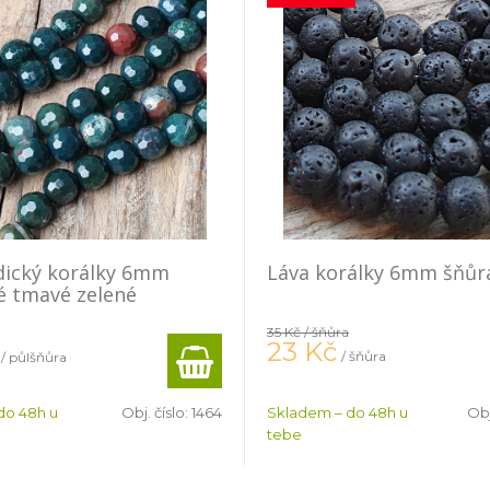
dický korálky 6mm
Láva korálky 6mm šňůr
é tmavé zelené
a
35 Kč
/ šňůra
23
Kč
/ šňůra
/ půlšňůra
do 48h u
Obj. číslo:
1464
Skladem – do 48h u
Obj
tebe