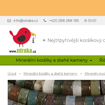
info@istraka.cz
+420 288 288 185
8-15:00
✴ Nejtřpytivější korálkový
Minerální korálky a drahé kameny
Ří
Úvod
Minerální korálky a drahé kameny
Minerály po