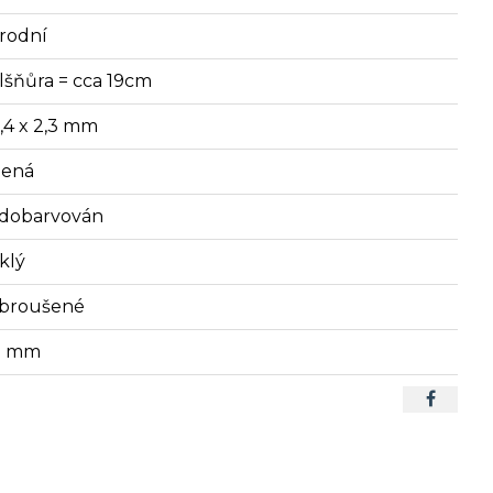
írodní
lšňůra = cca 19cm
3,4 x 2,3 mm
lená
dobarvován
klý
broušené
9 mm