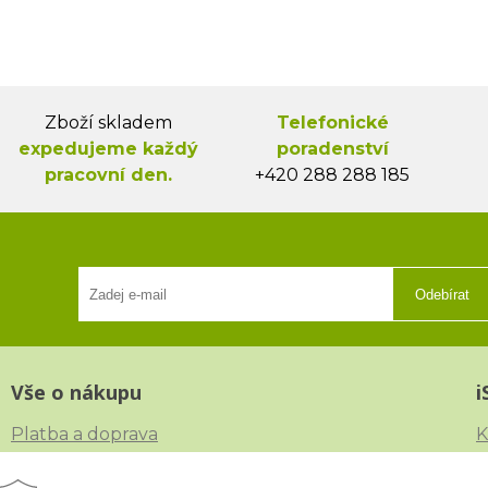
Zboží skladem
Telefonické
expedujeme každý
poradenství
pracovní den.
+420 288 288 185
Odebírat
Vše o nákupu
i
Platba a doprava
K
Reklamace, výměna a vrácení zboží
V