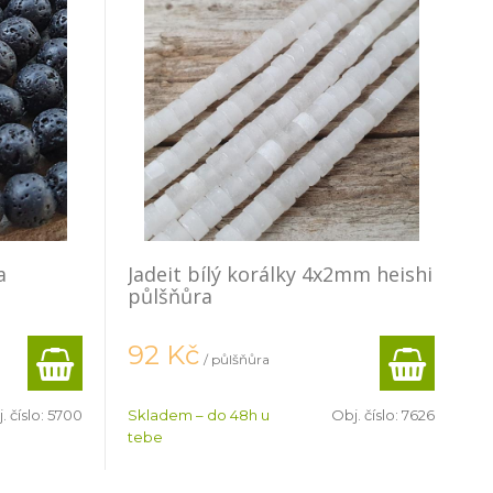
a
Jadeit bílý korálky 4x2mm heishi
půlšňůra
92
Kč
/ půlšňůra
. číslo:
5700
Skladem – do 48h u
Obj. číslo:
7626
tebe