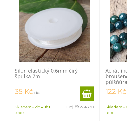
Silon elastický 0,6mm čirý
Achát in
špulka 7m
broušen
půlšňůr
35
Kč
122
Kč
/ ks
Skladem – do 48h u
Obj. číslo:
4330
Skladem – 
tebe
tebe