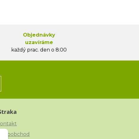
Objednávky
uzavíráme
každý prac. den o 8:00
Straka
ontakt
elkoobchod