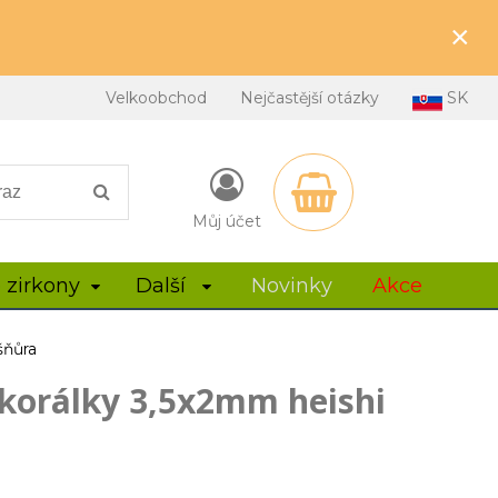
×
Velkoobchod
Nejčastější otázky
SK
Můj účet
 zirkony
Další
Novinky
Akce
šňůra
 korálky 3,5x2mm heishi