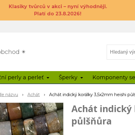
Klasiky tvůrců v akci – nyní výhodněji.
Platí do 23.8.2026!
 obchod ✴
ční perly a perleť
Šperky
Komponenty se
dle názvu
Achát
Achát indický korálky 3,5x2mm heishi půl
Achát indický
půlšňůra