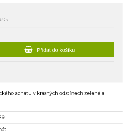
lšňůra
Přidat do košíku
dického achátu v krásných odstínech zelené a
29
hát