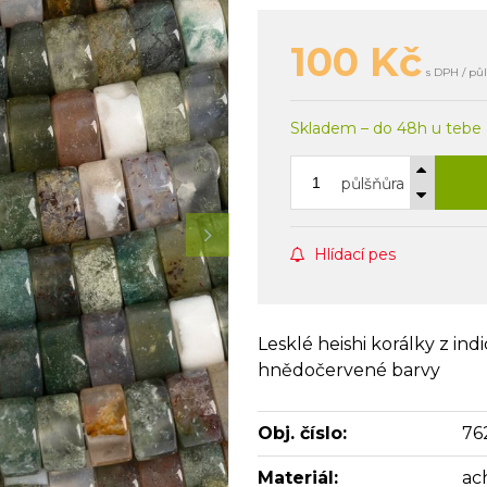
100
Kč
s DPH / pů
Skladem – do 48h u tebe
půlšňůra
Hlídací pes
Lesklé heishi korálky z in
hnědočervené barvy
Obj. číslo:
76
Materiál:
ac