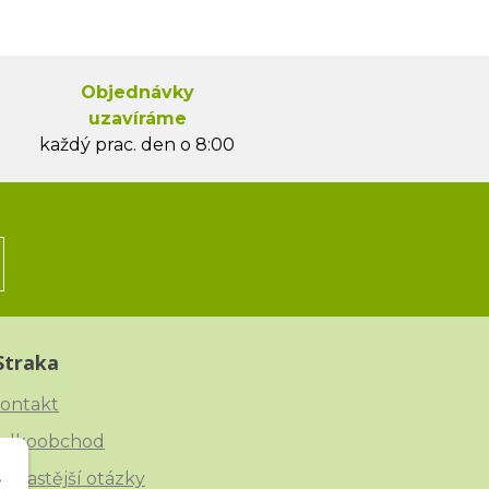
Objednávky
uzavíráme
každý prac. den o 8:00
Straka
ontakt
elkoobchod
ejčastější otázky