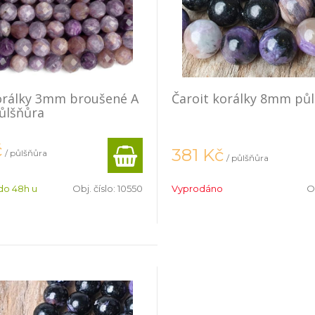
orálky 3mm broušené A
Čaroit korálky 8mm pů
půlšňůra
č
381
Kč
/ půlšňůra
/ půlšňůra
do 48h u
Obj. číslo:
10550
Vyprodáno
Ob