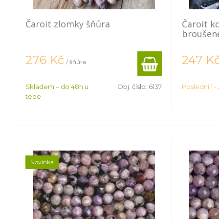
Čaroit zlomky šňůra
Čaroit k
broušen
276
Kč
247
K
/ šňůra
Skladem – do 48h u
Obj. číslo:
6137
Poslední 1 - 
tebe
Novinka