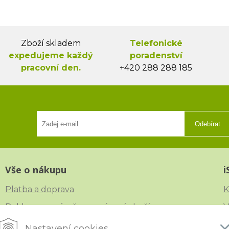
Zboží skladem
Telefonické
expedujeme každý
poradenství
pracovní den.
+420 288 288 185
Odebírat
Vše o nákupu
i
Platba a doprava
K
Reklamace, výměna a vrácení zboží
V
Obchodní podmínky
N
Nastavení cookies