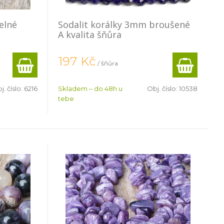
elné
Sodalit korálky 3mm broušené
A kvalita šňůra
197
Kč
/ šňůra
j. číslo:
6216
Skladem – do 48h u
Obj. číslo:
10538
tebe