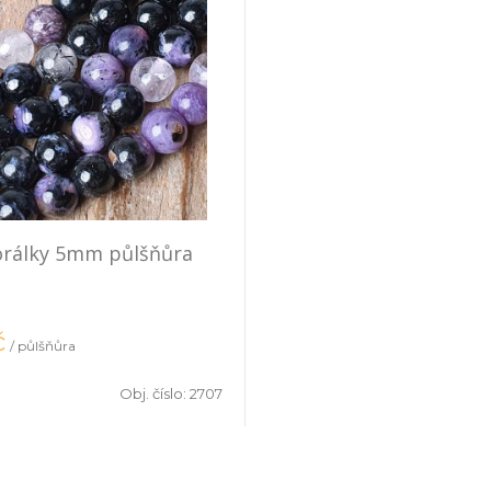
orálky 5mm půlšňůra
č
/ půlšňůra
Obj. číslo:
2707