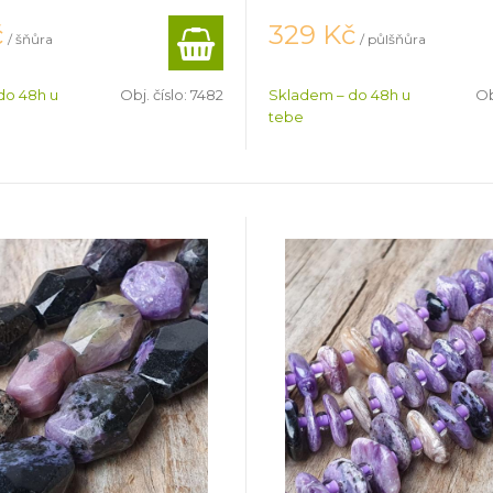
č
329
Kč
/ šňůra
/ půlšňůra
do 48h u
Obj. číslo:
7482
Skladem – do 48h u
Ob
tebe