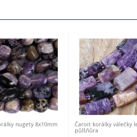
orálky nugety 8x10mm
Čaroit korálky válečky l
půlšňůra