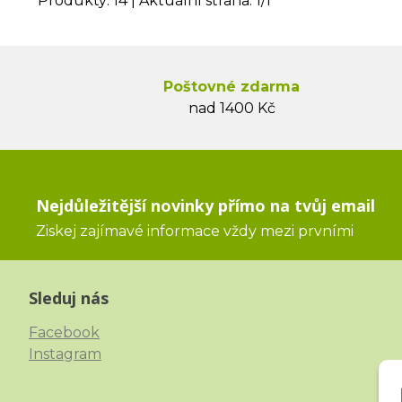
Produkty:
14
| Aktuální strana:
1
/
1
Poštovné zdarma
nad 1400 Kč
Nejdůležitější novinky přímo na tvůj email
Ziskej zajímavé informace vždy mezi prvními
Sleduj nás
Facebook
Instagram