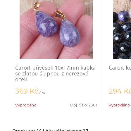
Čaroit přívěsek 10x17mm kapka
Čaroit k
se zlatou šlupnou z nerezové
oceli
369
Kč
294
K
/ ks
Vyprodáno
Obj. číslo:
2381
Vyprodáno