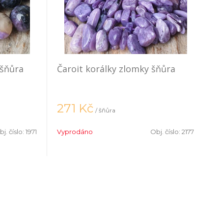
lšňůra
Čaroit korálky zlomky šňůra
271
Kč
/ šňůra
j. číslo:
1971
Vyprodáno
Obj. číslo:
2177