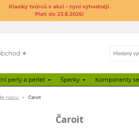
Klasiky tvůrců v akci – nyní výhodněji.
Platí do 23.8.2026!
 obchod ✴
ční perly a perleť
Šperky
Komponenty se
dle názvu
Čaroit
Čaroit