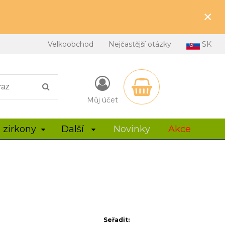
×
Velkoobchod
Nejčastější otázky
SK
Můj účet
 zirkony
Další
Novinky
Akce
Seřadit: