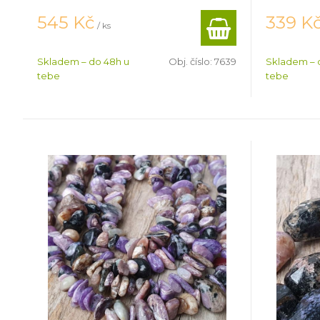
545
Kč
339
K
/ ks
Skladem – do 48h u
Obj. číslo:
7639
Skladem – 
tebe
tebe