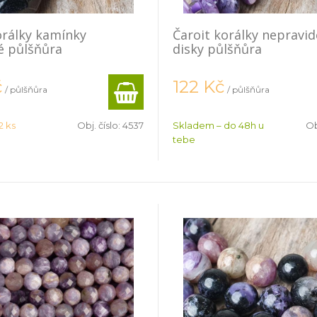
orálky kamínky
Čaroit korálky nepravid
é půlšňůra
disky půlšňůra
č
122
Kč
/ půlšňůra
/ půlšňůra
2 ks
Obj. číslo:
4537
Skladem – do 48h u
Ob
tebe