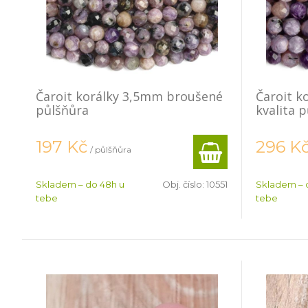
Čaroit korálky 3,5mm broušené
Čaroit k
půlšňůra
kvalita 
197
Kč
296
K
/ půlšňůra
Skladem – do 48h u
Obj. číslo:
10551
Skladem – 
tebe
tebe