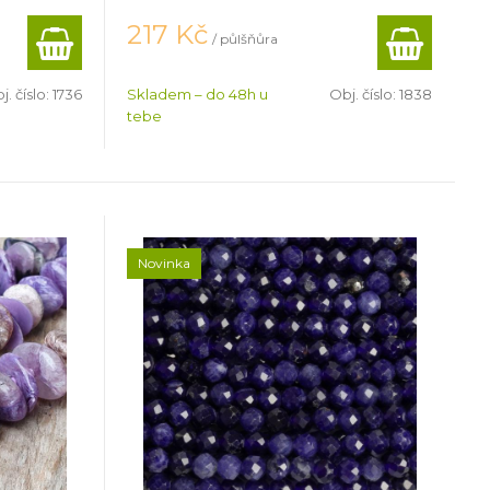
217
Kč
/ půlšňůra
j. číslo:
1736
Skladem – do 48h u
Obj. číslo:
1838
tebe
Novinka