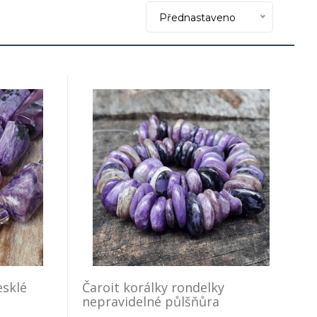
Přednastaveno
esklé
Čaroit korálky rondelky
nepravidelné půlšňůra