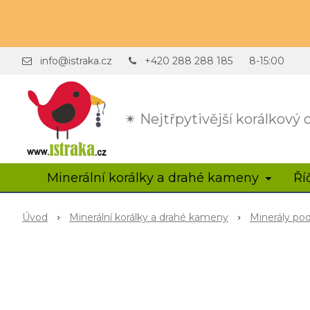
info@istraka.cz
+420 288 288 185
8-15:00
✴ Nejtřpytivější korálkový
Minerální korálky a drahé kameny
Ří
Úvod
Minerální korálky a drahé kameny
Minerály po