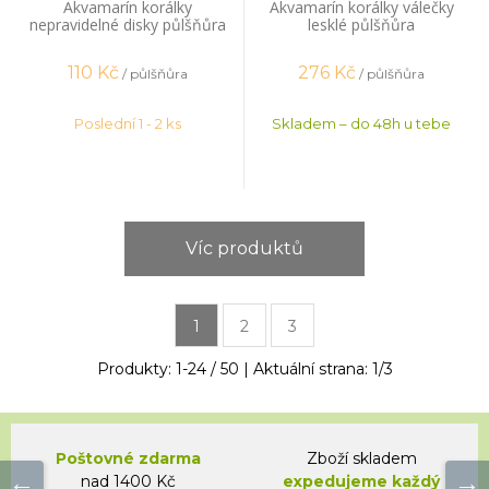
Akvamarín korálky
Akvamarín korálky válečky
nepravidelné disky půlšňůra
lesklé půlšňůra
110
Kč
276
Kč
/ půlšňůra
/ půlšňůra
Poslední 1 - 2 ks
Skladem – do 48h u tebe
Víc produktů
1
2
3
Produkty:
1
-
24
/
50
| Aktuální strana:
1
/
3
Poštovné zdarma
Zboží skladem
nad 1400 Kč
expedujeme každý