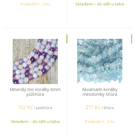
Poslední 1 - 2 ks
Skladem – do 48h u tebe
Minerály trio korálky 6mm
Akvamarín korálky
půlšňůra
minizlomky šňůra
132
Kč
217
Kč
/ půlšňůra
/ šňůra
Skladem – do 48h u tebe
Poslední 1 - 2 ks