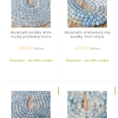
Akvamarín korálky 4mm
Akvamarín vícebarevný mix
modrý průhledný šňůra
korálky 7mm šňůra
306
Kč
433
Kč
/ šňůra
/ šňůra
Skladem – do 48h u tebe
Skladem – do 48h u tebe