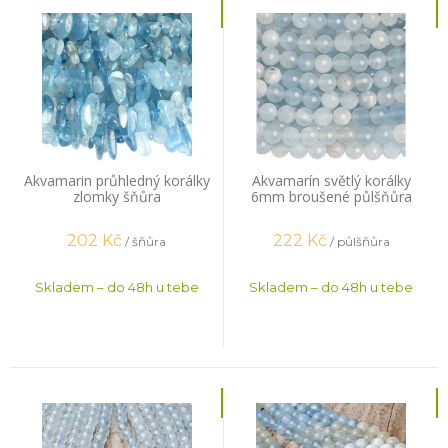
Akvamarin průhledný korálky
Akvamarín světlý korálky
zlomky šňůra
6mm broušené půlšňůra
202
Kč
222
Kč
/ šňůra
/ půlšňůra
Skladem – do 48h u tebe
Skladem – do 48h u tebe