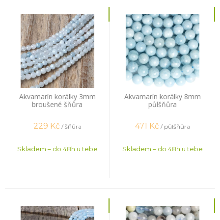
Akvamarín korálky 3mm
Akvamarín korálky 8mm
broušené šňůra
půlšňůra
229
Kč
471
Kč
/ šňůra
/ půlšňůra
Skladem – do 48h u tebe
Skladem – do 48h u tebe