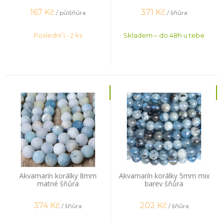
167
Kč
371
Kč
/ půlšňůra
/ šňůra
Poslední 1 - 2 ks
Skladem – do 48h u tebe
Akvamarín korálky 8mm
Akvamarín korálky 5mm mix
matné šňůra
barev šňůra
374
Kč
202
Kč
/ šňůra
/ šňůra