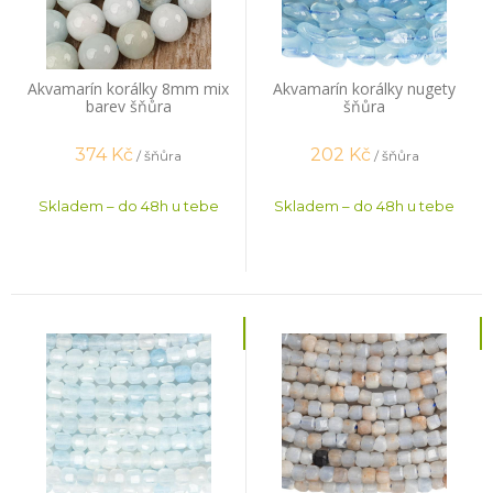
Akvamarín korálky 8mm mix
Akvamarín korálky nugety
barev šňůra
šňůra
374
Kč
202
Kč
/ šňůra
/ šňůra
Skladem – do 48h u tebe
Skladem – do 48h u tebe