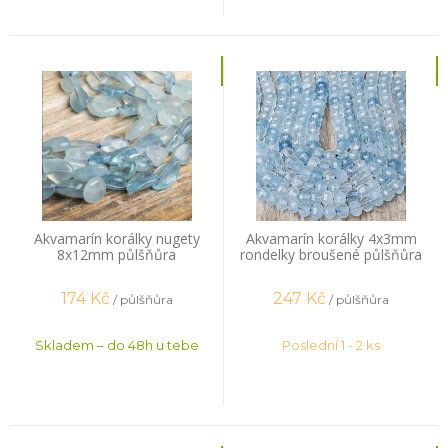
Akvamarín korálky nugety
Akvamarín korálky 4x3mm
8x12mm půlšňůra
rondelky broušené půlšňůra
174
Kč
247
Kč
/ půlšňůra
/ půlšňůra
Skladem – do 48h u tebe
Poslední 1 - 2 ks