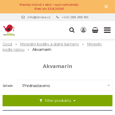
×
Klasiky tvůrců v akci – nyní výhodněji.
Platí do 23.8.2026!
info@istraka.cz
+420 288 288 185
Úvod
Minerální korálky a drahé kameny
Minerály
podle názvu
Akvamarín
Akvamarín
Přednastaveno
Seřadit:
Filter produktů