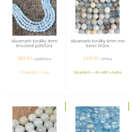
Akvamarín korálky 4mm
Akvamarín korálky 6mm mix
broušené půlšňůra
barev šňůra
189
Kč
249
Kč
/ půlšňůra
/ šňůra
Poslední 1 - 2 ks
Skladem – do 48h u tebe