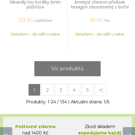
Minerály trio korálky 6mm
Ametyst chevron přívěsek
půlšňůra
hexagon oboustranný s boční
dírkou
132
Kč
65
Kč
/ půlšňůra
/ ks
Skladem – do 48h u tebe
Skladem – do 48h u tebe
Víc produktů
1
2
3
4
5
>|
Produkty:
1
-
24
/
134
| Aktuální strana:
1
/
6
Poštovné zdarma
Zboží skladem
nad 1400 Kč
expedujeme každý