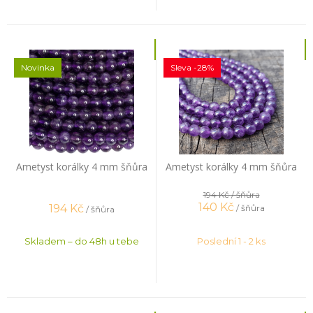
Novinka
Sleva -28%
Ametyst korálky 4 mm šňůra
Ametyst korálky 4 mm šňůra
194 Kč
/ šňůra
140
Kč
194
Kč
/ šňůra
/ šňůra
Skladem – do 48h u tebe
Poslední 1 - 2 ks