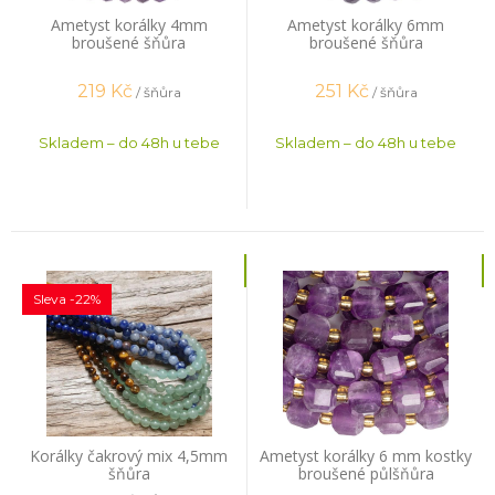
Ametyst korálky 4mm
Ametyst korálky 6mm
broušené šňůra
broušené šňůra
219
Kč
251
Kč
/ šňůra
/ šňůra
Skladem – do 48h u tebe
Skladem – do 48h u tebe
Sleva -22%
Korálky čakrový mix 4,5mm
Ametyst korálky 6 mm kostky
šňůra
broušené půlšňůra