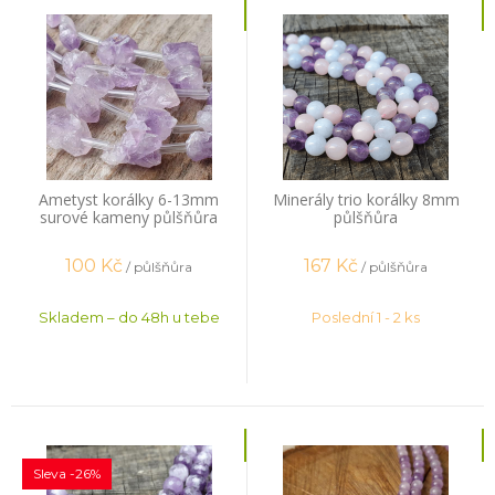
Ametyst korálky 6-13mm
Minerály trio korálky 8mm
surové kameny půlšňůra
půlšňůra
100
Kč
167
Kč
/ půlšňůra
/ půlšňůra
Skladem – do 48h u tebe
Poslední 1 - 2 ks
Sleva -26%