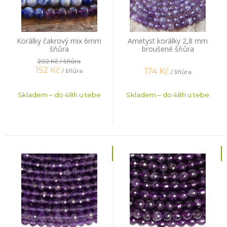
Korálky čakrový mix 6mm
Ametyst korálky 2,8 mm
šňůra
broušené šňůra
202 Kč
/ šňůra
152
Kč
174
Kč
/ šňůra
/ šňůra
Skladem – do 48h u tebe
Skladem – do 48h u tebe