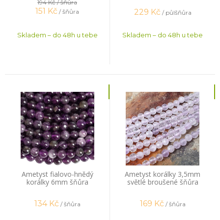
194 Kč
/ šňůra
151
Kč
229
Kč
/ šňůra
/ půlšňůra
Skladem – do 48h u tebe
Skladem – do 48h u tebe
Ametyst fialovo-hnědý
Ametyst korálky 3,5mm
korálky 6mm šňůra
světlé broušené šňůra
134
Kč
169
Kč
/ šňůra
/ šňůra