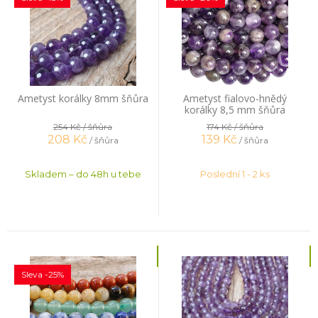
Ametyst korálky 8mm šňůra
Ametyst fialovo-hnědý
korálky 8,5 mm šňůra
254 Kč
/ šňůra
174 Kč
/ šňůra
208
Kč
139
Kč
/ šňůra
/ šňůra
Skladem – do 48h u tebe
Poslední 1 - 2 ks
Sleva -25%