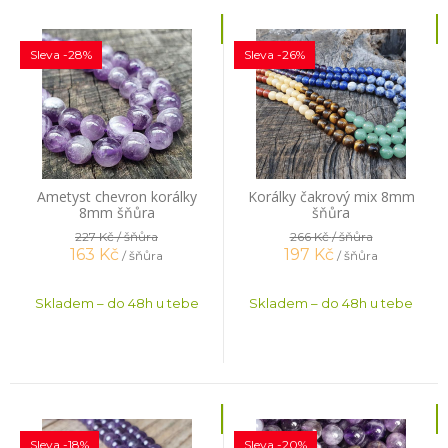
Sleva -28%
Sleva -26%
Ametyst chevron korálky
Korálky čakrový mix 8mm
8mm šňůra
šňůra
227 Kč
/ šňůra
266 Kč
/ šňůra
163
Kč
197
Kč
/ šňůra
/ šňůra
Skladem – do 48h u tebe
Skladem – do 48h u tebe
Sleva -18%
Sleva -20%