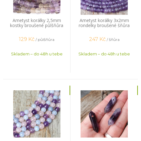
Ametyst korálky 2,5mm
Ametyst korálky 3x2mm
kostky broušené půlšňůra
rondelky broušené šňůra
129
Kč
247
Kč
/ půlšňůra
/ šňůra
Skladem – do 48h u tebe
Skladem – do 48h u tebe