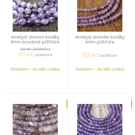
Ametyst chevron korálky
Ametyst lavender korálky
8mm broušené půlšňůra
6mm půlšňůra
149 Kč
/ půlšňůra
110
Kč
122
Kč
/ půlšňůra
/ půlšňůra
Skladem – do 48h u tebe
Skladem – do 48h u tebe