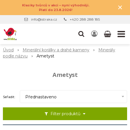
×
Klasiky tvůrců v akci – nyní výhodněji.
Platí do 23.8.2026!
info@istraka.cz
+420 288 288 185
Úvod
Minerální korálky a drahé kameny
Minerály
podle názvu
Ametyst
Ametyst
Přednastaveno
Seřadit:
Filter produktů