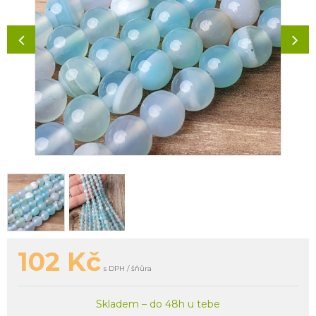
102
Kč
s DPH / šňůra
Skladem – do 48h u tebe