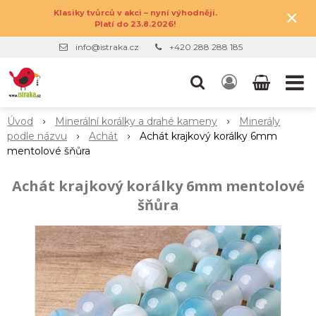
×
Klasiky tvůrců v akci – nyní výhodněji.
Platí do 23.8.2026!
info@istraka.cz
+420 288 288 185
Úvod
Minerální korálky a drahé kameny
Minerály
podle názvu
Achát
Achát krajkový korálky 6mm
mentolové šňůra
Achát krajkový korálky 6mm mentolové
šňůra