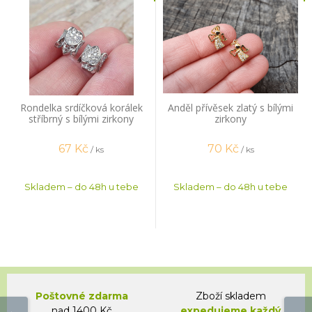
Rondelka srdíčková korálek
Anděl přívěsek zlatý s bílými
stříbrný s bílými zirkony
zirkony
67
Kč
70
Kč
/ ks
/ ks
Skladem – do 48h u tebe
Skladem – do 48h u tebe
Poštovné zdarma
Zboží skladem
nad 1400 Kč
expedujeme každý