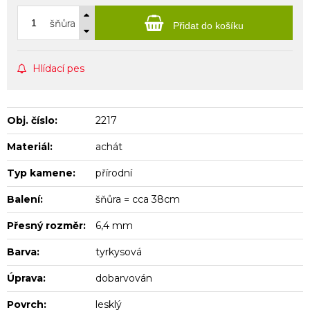
šňůra
Přidat do košíku
Hlídací pes
Obj. číslo:
2217
Materiál:
achát
Typ kamene:
přírodní
Balení:
šňůra = cca 38cm
Přesný rozměr:
6,4 mm
Barva:
tyrkysová
Úprava:
dobarvován
Povrch:
lesklý