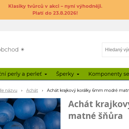
Klasiky tvůrců v akci – nyní výhodněji.
Platí do 23.8.2026!
 obchod ✴
ční perly a perleť
Šperky
Komponenty se
dle názvu
Achát
Achát krajkový korálky 6mm modré matn
Achát krajko
matné šňůra