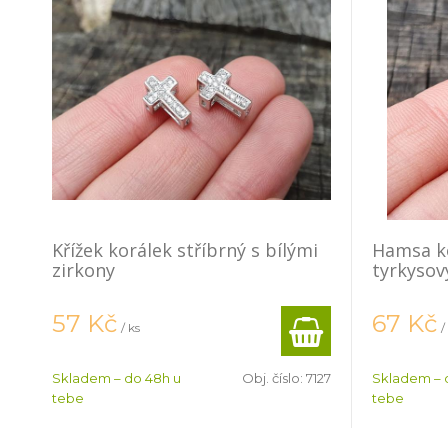
Křížek korálek stříbrný s bílými
Hamsa ko
zirkony
tyrkysov
57
Kč
67
Kč
/ ks
/
Skladem – do 48h u
Obj. číslo:
7127
Skladem – 
tebe
tebe