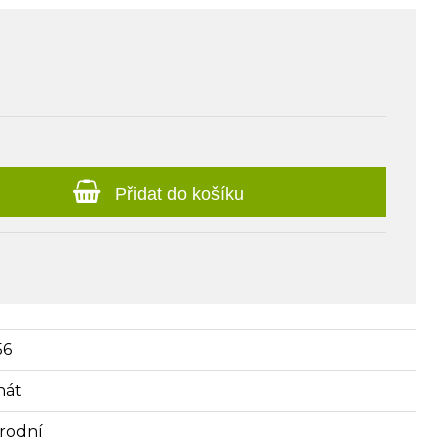
Přidat do košíku
56
hát
írodní