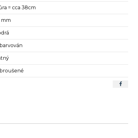
ůra = cca 38cm
2 mm
drá
barvován
tný
broušené