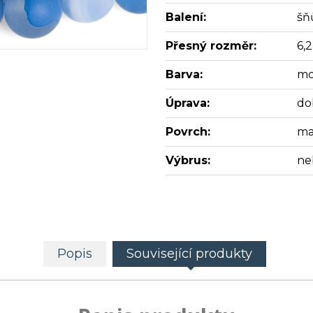
Balení:
šň
Přesný rozměr:
6,
Barva:
mo
Úprava:
do
Povrch:
ma
Výbrus:
ne
Popis
Související produkty