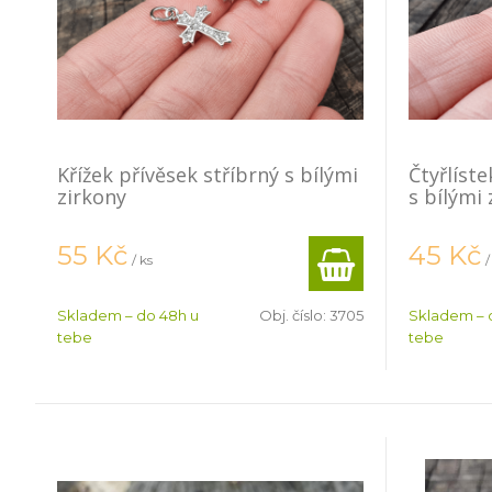
Křížek přívěsek stříbrný s bílými
Čtyřlíst
zirkony
s bílými 
55
Kč
45
Kč
/ ks
/
Skladem – do 48h u
Obj. číslo:
3705
Skladem – 
tebe
tebe