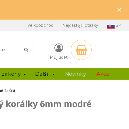
×
Velkoobchod
Nejčastější otázky
SK
Můj účet
 zirkony
Další
Novinky
Akce
é šňůra
vý korálky 6mm modré