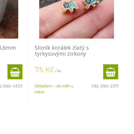
 0,6mm
Sloník korálek zlatý s
tyrkysovými zirkony
75
Kč
/ ks
. číslo:
4333
Skladem – do 48h u
Obj. číslo:
2371
tebe