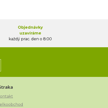
Objednávky
uzavíráme
každý prac. den o 8:00
Straka
ontakt
elkoobchod