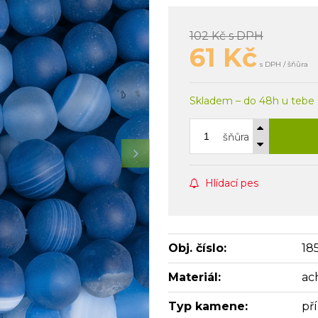
102 Kč
s DPH
61
Kč
s DPH / šňůra
Skladem – do 48h u tebe
šňůra
Hlídací pes
Obj. číslo:
18
Materiál:
ac
Typ kamene:
př