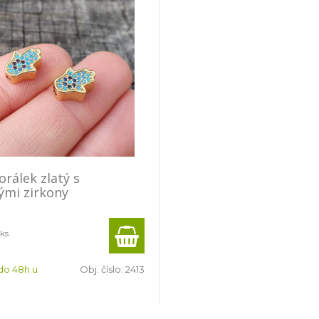
rálek zlatý s
ými zirkony
 ks
do 48h u
Obj. číslo:
2413