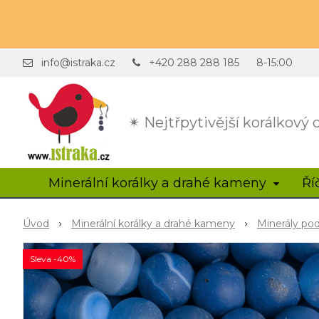
info@istraka.cz
+420 288 288 185
8-15:00
✴ Nejtřpytivější korálkový
Minerální korálky a drahé kameny
Ří
Úvod
Minerální korálky a drahé kameny
Minerály po
Sleva -40%