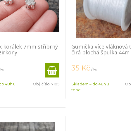
ek korálek 7mm stříbrný
Gumička více vláknová
zirkony
čirá plochá špulka 44m
35
Kč
 ks
/ ks
do 48h u
Obj. číslo:
7105
Skladem – do 48h u
Obj
tebe