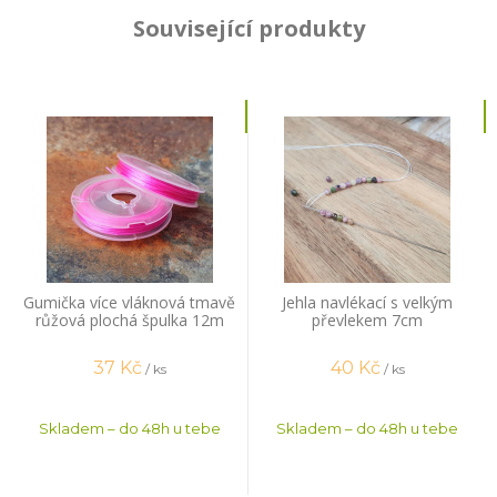
Související produkty
Gumička více vláknová tmavě
Jehla navlékací s velkým
růžová plochá špulka 12m
převlekem 7cm
37
Kč
40
Kč
/ ks
/ ks
Skladem – do 48h u tebe
Skladem – do 48h u tebe