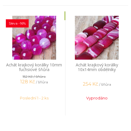
Sleva -16%
Achát krajkový korálky 10mm
Achát krajkový korálky
fuchsiové šňůra
10x14mm obdélníky
fuchsiové šňůra
152 Kč
/ šňůra
128
Kč
/ šňůra
254
Kč
/ šňůra
Poslední 1 - 2 ks
Vyprodáno