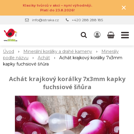
×
Klasiky tvůrců v akci – nyní výhodněji.
Platí do 23.8.2026!
info@istraka.cz
+420 288 288 185
Úvod
Minerální korálky a drahé kameny
Minerály
podle názvu
Achát
Achát krajkový korálky 7x3mm
kapky fuchsiové šňůra
Achát krajkový korálky 7x3mm kapky
fuchsiové šňůra