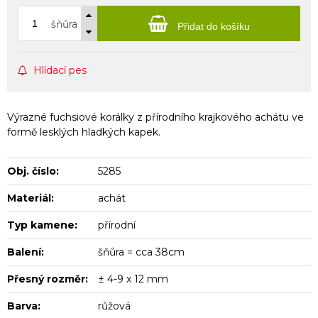
šňůra
Přidat do košíku
Hlídací pes
Výrazné fuchsiové korálky z přírodního krajkového achátu ve
formě lesklých hladkých kapek.
Obj. číslo:
5285
Materiál:
achát
Typ kamene:
přírodní
Balení:
šňůra = cca 38cm
Přesný rozměr:
± 4-9 x 12 mm
Barva:
růžová