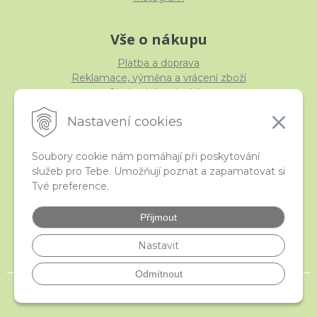
Vše o nákupu
Platba a doprava
Reklamace, výměna a vrácení zboží
Obchodní podmínky
Ochrana osobních údajů
Nastavení cookies
Soubory cookie nám pomáhají při poskytování
služeb pro Tebe. Umožňují poznat a zapamatovat si
iStraka
Tvé preference.
Kontakt
Velkoobchod
Přijmout
Nejčastější otázky
České puncovní značky
Nastavit
Odmítnout
© 2026 istraka.cz - nejtřpytivější korálky a polodrahokamy široko daleko •
NextShop
&
e-shop Pohoda Connector
by
NextCom s.r.o.