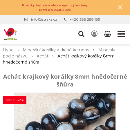
×
Klasiky tvůrců v akci – nyní výhodněji.
Platí do 23.8.2026!
info@istraka.cz
+420 288 288 185
Úvod
Minerální korálky a drahé kameny
Minerály
podle názvu
Achát
Achát krajkový korálky 8mm
hnědočerné šňůra
Achát krajkový korálky 8mm hnědočerné
šňůra
Sleva -32%