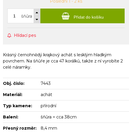
Poslední 1 - 2 ks
šňůra
Přidat do košíku
Hlídací pes
Krásný černohnědý krajkový achát s lesklým hladkým
povrchem. Na šňůře je cca 47 korálků, takže z ní vyrobíte 2
celé náramky.
Obj. číslo:
7443
Materiál:
achát
Typ kamene:
přírodní
Balení:
šňůra = cca 38cm
Přesný rozměr:
8,4 mm