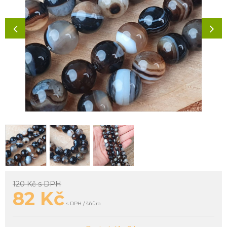
120 Kč
s DPH
82
Kč
s DPH / šňůra