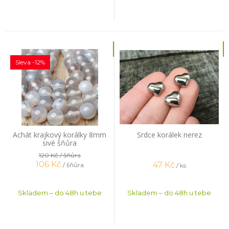
Sleva -12%
Achát krajkový korálky 8mm
Srdce korálek nerez
sivé šňůra
120 Kč
/ šňůra
106
Kč
47
Kč
/ šňůra
/ ks
Skladem – do 48h u tebe
Skladem – do 48h u tebe