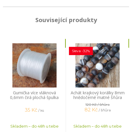
Související produkty
Sleva -32%
Gumička více vláknová
Achát krajkový korálky 8mm
0,6mm čirá plochá špulka
hnědočerné matné šňůra
44m
120 Kč
/ šňůra
82
Kč
35
Kč
/ šňůra
/ ks
Skladem – do 48h u tebe
Skladem – do 48h u tebe