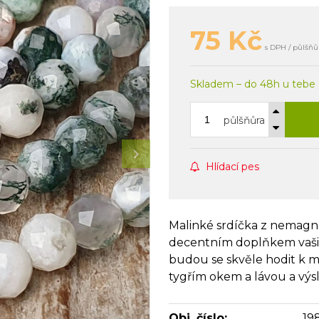
75
Kč
s DPH / půlšňů
Skladem – do 48h u tebe
půlšňůra
Hlídací pes
Malinké srdíčka z nemagn
decentním doplňkem vašic
budou se skvěle hodit k m
tygřím okem a lávou a výs
Obj. číslo:
19