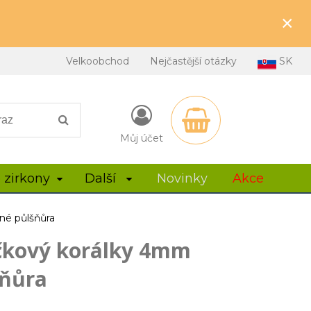
×
Velkoobchod
Nejčastější otázky
SK
Můj účet
 zirkony
Další
Novinky
Akce
né půlšňůra
čkový korálky 4mm
šňůra