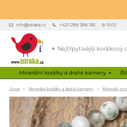
info@istraka.cz
+420 288 288 185
8-15:00
✴ Nejtřpytivější korálkový
Minerální korálky a drahé kameny
Ří
Úvod
Minerální korálky a drahé kameny
Minerály po