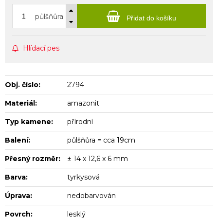
půlšňůra
Přidat do košíku
Hlídací pes
Obj. číslo:
2794
Materiál:
amazonit
Typ kamene:
přírodní
Balení:
půlšňůra = cca 19cm
Přesný rozměr:
± 14 x 12,6 x 6 mm
Barva:
tyrkysová
Úprava:
nedobarvován
Povrch:
lesklý