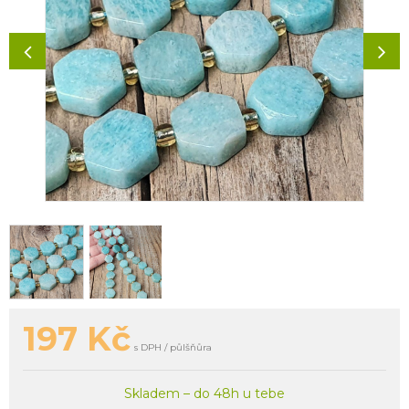
197
Kč
s DPH / půlšňůra
Skladem – do 48h u tebe