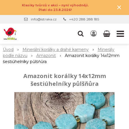
×
Klasiky tvůrců v akci – nyní výhodněji.
Platí do 23.8.2026!
info@istraka.cz
+420 288 288 185
Úvod
Minerální korálky a drahé kameny
Minerály
podle názvu
Amazonit
Amazonit korálky 14x12mm
šestiúhelníky půlšňůra
Amazonit korálky 14x12mm
šestiúhelníky půlšňůra