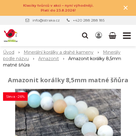
×
Klasiky tvůrců v akci – nyní výhodněji.
Platí do 23.8.2026!
info@istraka.cz
+420 288 288 185
Úvod
Minerální korálky a drahé kameny
Minerály
podle názvu
Amazonit
Amazonit korálky 8,5mm
matné šňůra
Amazonit korálky 8,5mm matné šňůra
Sleva -26%