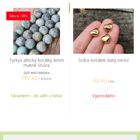
Sleva -13%
Tyrkys africký korálky 8mm
Srdce korálek zlatý nerez
matné šňůra
227 Kč
/ šňůra
197
Kč
/ šňůra
52
Kč
/ ks
Skladem – do 48h u tebe
Vyprodáno