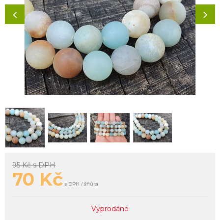
95 Kč
s DPH
70
Kč
s DPH / šňůra
Vyprodáno