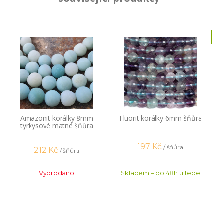
Amazonit korálky 8mm
Fluorit korálky 6mm šňůra
tyrkysové matné šňůra
197
Kč
/ šňůra
212
Kč
/ šňůra
Vyprodáno
Skladem – do 48h u tebe