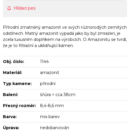
Hlídací pes
Přírodní zmatněný amazonit ve svých různorodých zemitých
odstínech. Matný amazonit vypadá jako by byl zmražen, je
zcela luxusním doplňkem na výrobcích. O Amazonitu se tvrdí,
že je to filtrační a uklidňující kámen.
Obj. číslo:
1144
Materiál:
amazonit
Typ kamene:
přírodní
Balení:
šňůra = cca 38cm
Přesný rozměr:
8,4-8,6 mm
Barva:
mix barev
Úprava:
nedobarvován