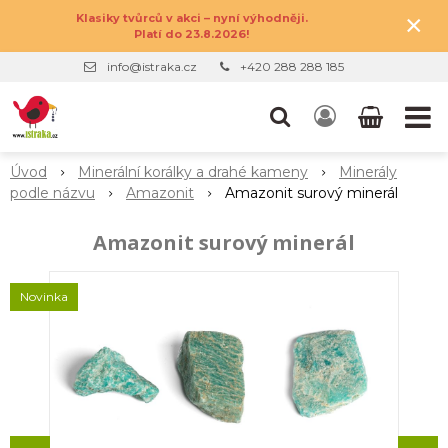
×
Klasiky tvůrců v akci – nyní výhodněji.
Platí do 23.8.2026!
info@istraka.cz
+420 288 288 185
Úvod
Minerální korálky a drahé kameny
Minerály
podle názvu
Amazonit
Amazonit surový minerál
Amazonit surový minerál
Novinka