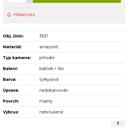
Hlídací pes
Obj. číslo:
3631
Materiál:
amazonit
Typ kamene:
přírodní
Balení:
balíček = 1ks
Barva:
tyrkysová
Úprava:
nedobarvován
Povrch:
matný
Výbrus:
nebroušené