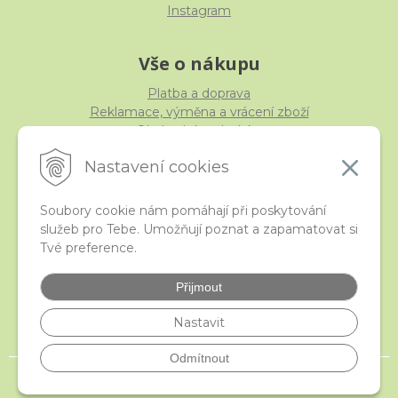
Instagram
Vše o nákupu
Platba a doprava
Reklamace, výměna a vrácení zboží
Obchodní podmínky
Ochrana osobních údajů
Nastavení cookies
Soubory cookie nám pomáhají při poskytování
služeb pro Tebe. Umožňují poznat a zapamatovat si
iStraka
Tvé preference.
Kontakt
Velkoobchod
Přijmout
Nejčastější otázky
České puncovní značky
Nastavit
Odmítnout
© 2026 istraka.cz - nejtřpytivější korálky a polodrahokamy široko daleko •
NextShop
&
e-shop Pohoda Connector
by
NextCom s.r.o.