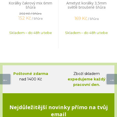
Korálky čakrový mix 6mm
Ametyst korálky 3,5mm
šňůra
světlé broušené šňůra
202 Kč
/ šňůra
152
Kč
169
Kč
/ šňůra
/ šňůra
Skladem – do 48h u tebe
Skladem – do 48h u tebe
Poštovné zdarma
Zboží skladem
nad 1400 Kč
expedujeme každý
pracovní den.
Nejdůležitější novinky přímo na tvůj
email