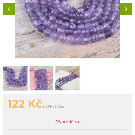
122
Kč
s DPH / šňůra
Vyprodáno