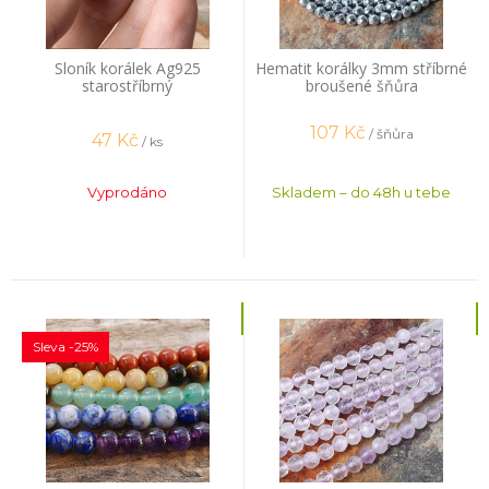
Sloník korálek Ag925
Hematit korálky 3mm stříbrné
starostříbrný
broušené šňůra
107
Kč
/ šňůra
47
Kč
/ ks
Vyprodáno
Skladem – do 48h u tebe
Sleva -25%