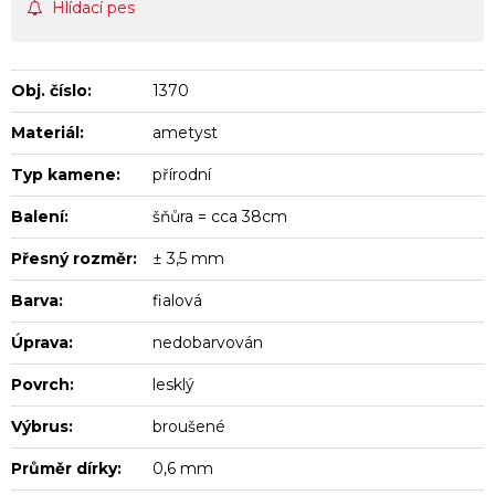
Hlídací pes
Obj. číslo:
1370
Materiál:
ametyst
Typ kamene:
přírodní
Balení:
šňůra = cca 38cm
Přesný rozměr:
± 3,5 mm
Barva:
fialová
Úprava:
nedobarvován
Povrch:
lesklý
Výbrus:
broušené
Průměr dírky:
0,6 mm