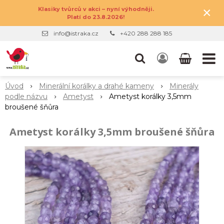
×
Klasiky tvůrců v akci – nyní výhodněji.
Platí do 23.8.2026!
info@istraka.cz
+420 288 288 185
Úvod
Minerální korálky a drahé kameny
Minerály
podle názvu
Ametyst
Ametyst korálky 3,5mm
broušené šňůra
Ametyst korálky 3,5mm broušené šňůra