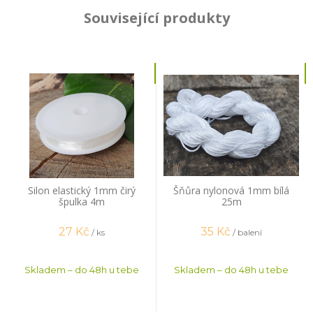
Související produkty
Silon elastický 1mm čirý
Šňůra nylonová 1mm bílá
špulka 4m
25m
27
Kč
35
Kč
/ ks
/ balení
Skladem – do 48h u tebe
Skladem – do 48h u tebe