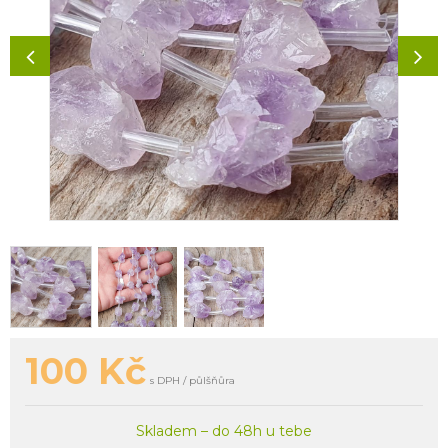
100
Kč
s DPH / půlšňůra
Skladem – do 48h u tebe