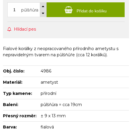
půlšňůra
Přidat do košíku
Hlídací pes
Fialové korálky z neopracovaného přírodního ametystu s
nepravidelným tvarem na půlšňůře (cca 12 korálků).
Obj. číslo:
4986
Materiál:
ametyst
Typ kamene:
přírodní
Balení:
půlšňůra = cca 19cm
Přesný rozměr:
± 9 x 13 mm
Barva:
fialová