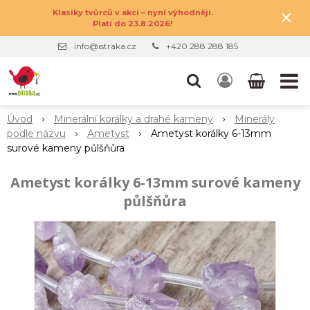
×
Klasiky tvůrců v akci – nyní výhodněji.
Platí do 23.8.2026!
info@istraka.cz
+420 288 288 185
Úvod
Minerální korálky a drahé kameny
Minerály
podle názvu
Ametyst
Ametyst korálky 6-13mm
surové kameny půlšňůra
Ametyst korálky 6-13mm surové kameny
půlšňůra