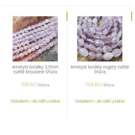
Ametyst korálky 3,5mm
Ametyst korálky nugety světlé
světlé broušené šňůra
šňůra
169
Kč
149
Kč
/ šňůra
/ šňůra
Skladem – do 48h u tebe
Skladem – do 48h u tebe