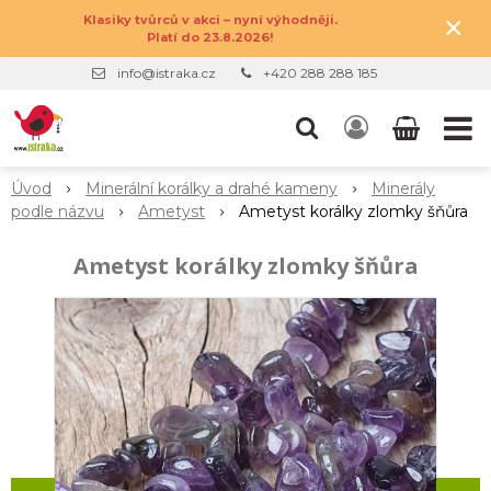
×
Klasiky tvůrců v akci – nyní výhodněji.
Platí do 23.8.2026!
info@istraka.cz
+420 288 288 185
Úvod
Minerální korálky a drahé kameny
Minerály
podle názvu
Ametyst
Ametyst korálky zlomky šňůra
Ametyst korálky zlomky šňůra