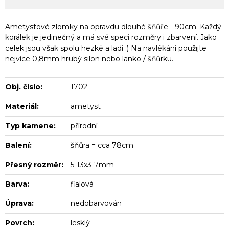
Ametystové zlomky na opravdu dlouhé šňůře - 90cm. Každý
korálek je jedinečný a má své speci rozměry i zbarvení. Jako
celek jsou však spolu hezké a ladí :) Na navlékání použijte
nejvíce 0,8mm hrubý silon nebo lanko / šňůrku.
Obj. číslo:
1702
Materiál:
ametyst
Typ kamene:
přírodní
Balení:
šňůra = cca 78cm
Přesný rozměr:
5-13x3-7mm
Barva:
fialová
Úprava:
nedobarvován
Povrch:
lesklý