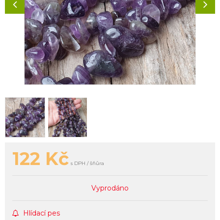
122
Kč
s DPH / šňůra
Vyprodáno
Hlídací pes