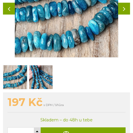
197
Kč
s DPH / šňůra
Skladem – do 48h u tebe