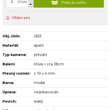
šňůra
Přidat do košíku
Hlídací pes
Obj. číslo:
2653
Materiál:
apatit
Typ kamene:
přírodní
Balení:
šňůra = cca 38cm
Přesný rozměr:
± 10 x 4 mm
Barva:
modrá
Úprava:
nedobarvován
Povrch:
lesklý