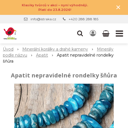
×
Klasiky tvůrců v akci – nyní výhodněji.
Platí do 23.8.2026!
info@istraka.cz
+420 288 288 185
Úvod
Minerální korálky a drahé kameny
Minerály
podle názvu
Apatit
Apatit nepravidelné rondelky
šňůra
Apatit nepravidelné rondelky šňůra