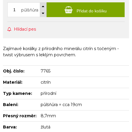
půlšňůra
Přidat do košíku
Hlídací pes
Zajímavé korálky z přírodního minerálu citrín s točeným -
twist výbrusem s leklým povrchem.
Obj. číslo:
7765
Materiál:
citrín
Typ kamene:
přírodní
Balení:
půlšňůra = cca 19cm
Přesný rozměr:
8,7mm
Barva:
žlutá