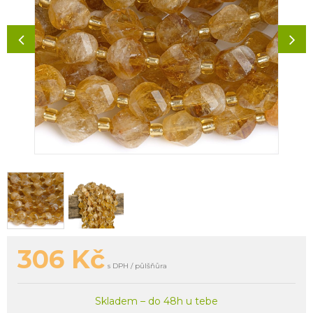
306
Kč
s DPH / půlšňůra
Skladem – do 48h u tebe