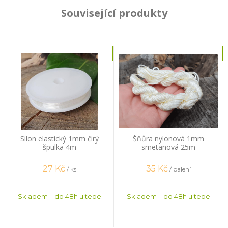
Související produkty
Silon elastický 1mm čirý
Šňůra nylonová 1mm
špulka 4m
smetanová 25m
27
Kč
35
Kč
/ ks
/ balení
Skladem – do 48h u tebe
Skladem – do 48h u tebe