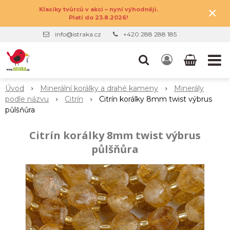
×
Klasiky tvůrců v akci – nyní výhodněji.
Platí do 23.8.2026!
info@istraka.cz
+420 288 288 185
Úvod
Minerální korálky a drahé kameny
Minerály
podle názvu
Citrín
Citrín korálky 8mm twist výbrus
půlšňůra
Citrín korálky 8mm twist výbrus
půlšňůra