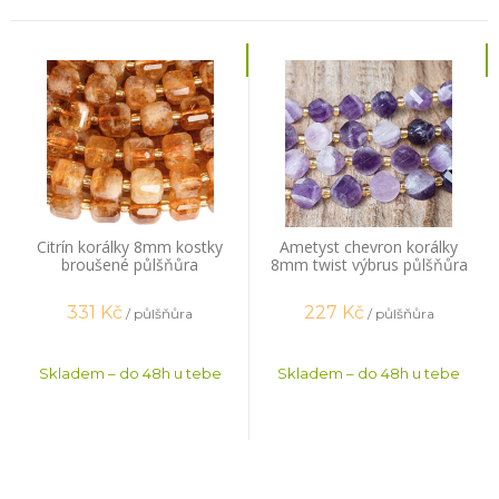
Citrín korálky 8mm kostky
Ametyst chevron korálky
broušené půlšňůra
8mm twist výbrus půlšňůra
331
Kč
227
Kč
/ půlšňůra
/ půlšňůra
Skladem – do 48h u tebe
Skladem – do 48h u tebe