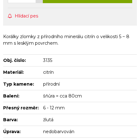
Hlídací pes
Korálky zlomky z přírodního minerálu citrín o velikosti 5 ~ 8
mm s lesklým povrchem.
Obj. číslo:
3135
Materiál:
citrín
Typ kamene:
přírodní
Balení:
šňůra = cca 80cm
Přesný rozměr:
6 - 12 mm
Barva:
žlutá
Úprava:
nedobarvován