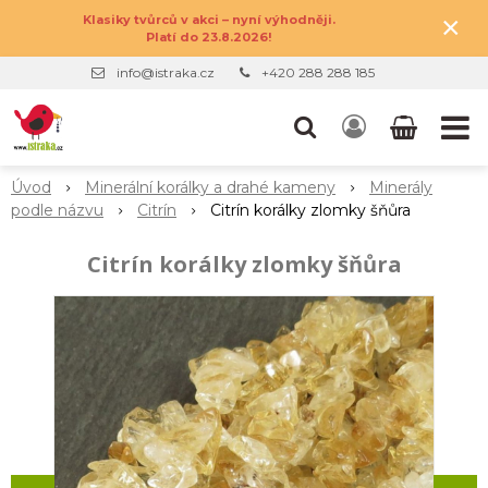
×
Klasiky tvůrců v akci – nyní výhodněji.
Platí do 23.8.2026!
info@istraka.cz
+420 288 288 185
Úvod
Minerální korálky a drahé kameny
Minerály
podle názvu
Citrín
Citrín korálky zlomky šňůra
Citrín korálky zlomky šňůra