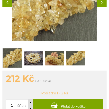
212
Kč
s DPH / šňůra
Poslední 1 - 2 ks
šňůra
Přidat do košíku