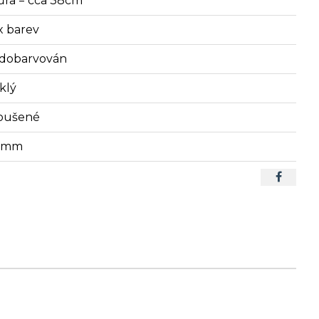
ůra = cca 38cm
x barev
dobarvován
klý
oušené
2 mm