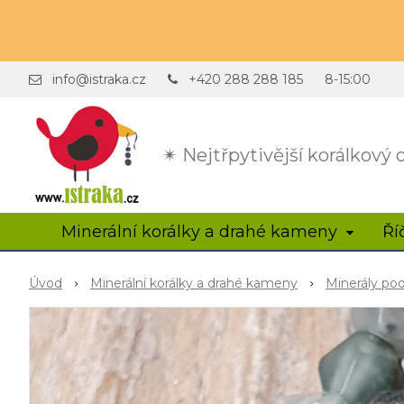
info@istraka.cz
+420 288 288 185
8-15:00
✴ Nejtřpytivější korálkový
Minerální korálky a drahé kameny
Ří
Úvod
Minerální korálky a drahé kameny
Minerály po