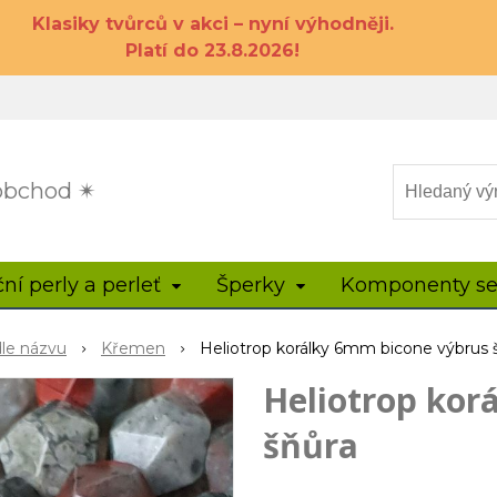
Klasiky tvůrců v akci – nyní výhodněji.
Platí do 23.8.2026!
 obchod ✴
ční perly a perleť
Šperky
Komponenty se
dle názvu
Křemen
Heliotrop korálky 6mm bicone výbrus 
Heliotrop kor
šňůra