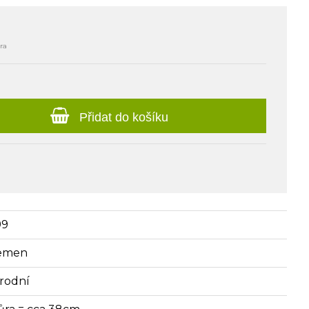
ra
Přidat do košíku
99
emen
írodní