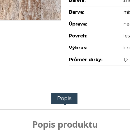
Balení:
šň
Barva:
mi
Úprava:
ne
Povrch:
les
Výbrus:
br
Průměr dírky:
1,
Popis
Popis produktu