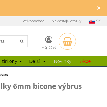
×
Velkoobchod
Nejčastější otázky
SK
Můj účet
 zirkony
Další
Novinky
Akce
šňůra
álky 6mm bicone výbrus