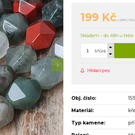
199
Kč
s DPH / šňů
Skladem – do 48h u tebe
šňůra
Hlídací pes
Obj. číslo:
15
Materiál:
kř
Typ kamene:
př