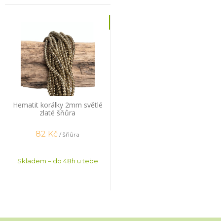
Hematit korálky 2mm světlé
zlaté šňůra
82
Kč
/ šňůra
Skladem – do 48h u tebe