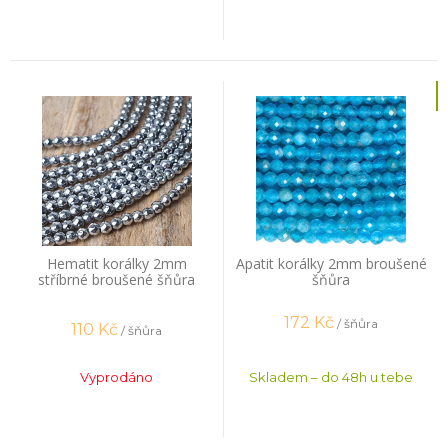
Hematit korálky 2mm
Apatit korálky 2mm broušené
stříbrné broušené šňůra
šňůra
172
Kč
/ šňůra
110
Kč
/ šňůra
Vyprodáno
Skladem – do 48h u tebe