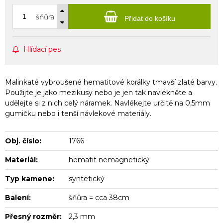
šňůra
Přidat do košíku
Hlídací pes
Malinkaté vybroušené hematitové korálky tmavší zlaté barvy.
Použijte je jako mezikusy nebo je jen tak navlékněte a
udělejte si z nich celý náramek. Navlékejte určitě na 0,5mm
gumičku nebo i tenší návlekové materiály.
Obj. číslo:
1766
Materiál:
hematit nemagnetický
Typ kamene:
syntetický
Balení:
šňůra = cca 38cm
Přesný rozměr:
2,3 mm