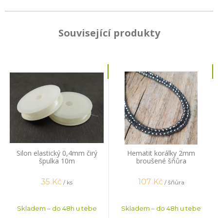
Související produkty
Silon elastický 0,4mm čirý
Hematit korálky 2mm
špulka 10m
broušené šňůra
35
Kč
107
Kč
/ ks
/ šňůra
Skladem – do 48h u tebe
Skladem – do 48h u tebe