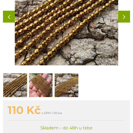
110
Kč
s DPH / šňůra
Skladem – do 48h u tebe