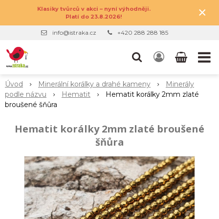
×
Klasiky tvůrců v akci – nyní výhodněji.
Platí do 23.8.2026!
info@istraka.cz
+420 288 288 185
Úvod
Minerální korálky a drahé kameny
Minerály
podle názvu
Hematit
Hematit korálky 2mm zlaté
broušené šňůra
Hematit korálky 2mm zlaté broušené
šňůra