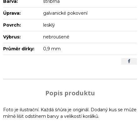
Barva:
stříbrná
Úprava:
galvanické pokovení
Povrch:
lesklý
Výbrus:
nebroušené
Průměr dírky:
0,9 mm
Popis produktu
Foto je ilustrační. Každá šňůra je originál. Dodaný kus se může
mírně lišit odstínem barvy a velikostí korálků.