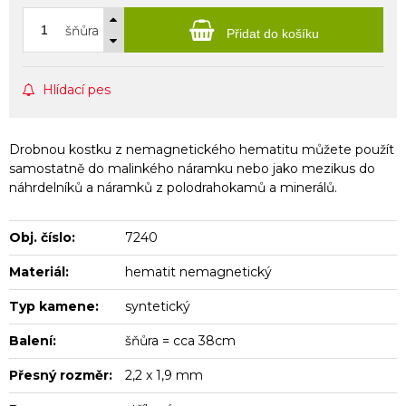
šňůra
Přidat do košíku
Hlídací pes
Drobnou kostku z nemagnetického hematitu můžete použít
samostatně do malinkého náramku nebo jako mezikus do
náhrdelníků a náramků z polodrahokamů a minerálů.
Obj. číslo:
7240
Materiál:
hematit nemagnetický
Typ kamene:
syntetický
Balení:
šňůra = cca 38cm
Přesný rozměr:
2,2 x 1,9 mm