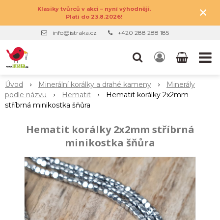
×
Klasiky tvůrců v akci – nyní výhodněji.
Platí do 23.8.2026!
info@istraka.cz
+420 288 288 185
Úvod
Minerální korálky a drahé kameny
Minerály
podle názvu
Hematit
Hematit korálky 2x2mm
stříbrná minikostka šňůra
Hematit korálky 2x2mm stříbrná
minikostka šňůra