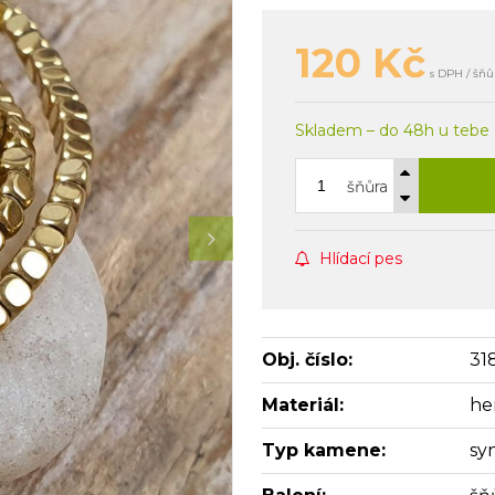
120
Kč
s DPH / šňů
Skladem – do 48h u tebe
šňůra
Hlídací pes
Obj. číslo:
31
Materiál:
he
Typ kamene:
sy