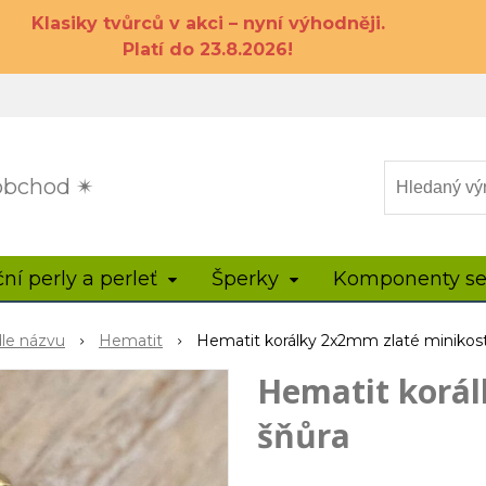
Klasiky tvůrců v akci – nyní výhodněji.
Platí do 23.8.2026!
 obchod ✴
ční perly a perleť
Šperky
Komponenty se
dle názvu
Hematit
Hematit korálky 2x2mm zlaté minikos
Hematit korál
šňůra