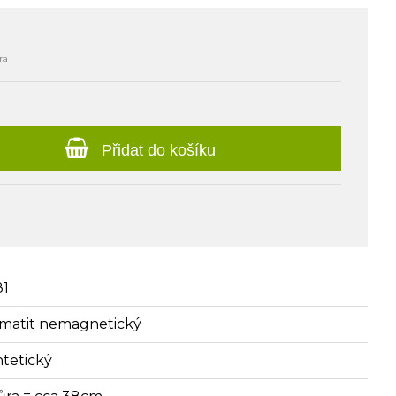
ra
Přidat do košíku
81
matit nemagnetický
ntetický