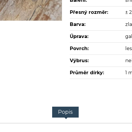
Balení:
šň
Přesný rozměr:
± 2
Barva:
zl
Úprava:
ga
Povrch:
les
Výbrus:
ne
Průměr dírky:
1 
Popis