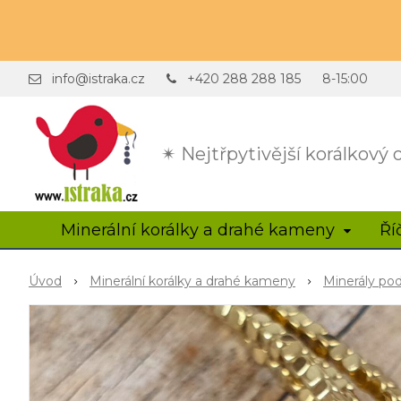
info@istraka.cz
+420 288 288 185
8-15:00
✴ Nejtřpytivější korálkový
Minerální korálky a drahé kameny
Ří
Úvod
Minerální korálky a drahé kameny
Minerály po