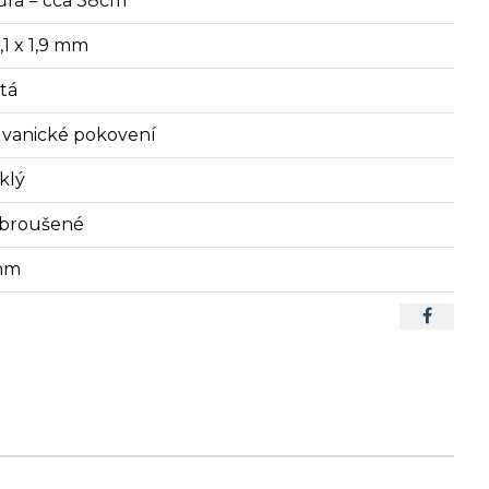
ůra = cca 38cm
,1 x 1,9 mm
atá
lvanické pokovení
klý
broušené
mm