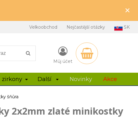
×
Velkoobchod
Nejčastější otázky
SK
Můj účet
 zirkony
Další
Novinky
Akce
tky šňůra
ky 2x2mm zlaté minikostky