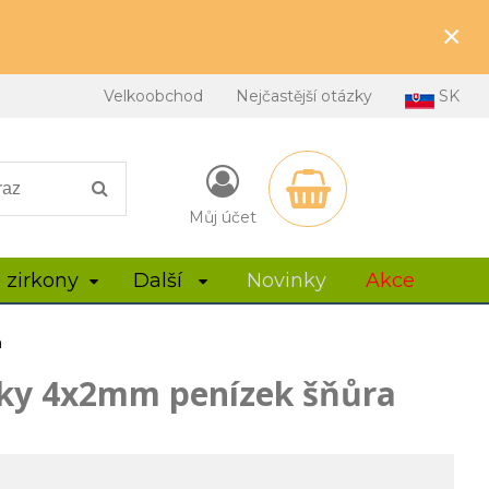
×
Velkoobchod
Nejčastější otázky
SK
Můj účet
 zirkony
Další
Novinky
Akce
a
lky 4x2mm penízek šňůra