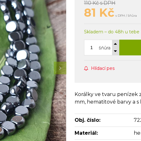
110 Kč
s DPH
81
Kč
s DPH / šňůra
Skladem – do 48h u tebe
šňůra
Hlídací pes
Korálky ve tvaru penízek z
mm, hematitové barvy a s
Obj. číslo:
72
Materiál:
he