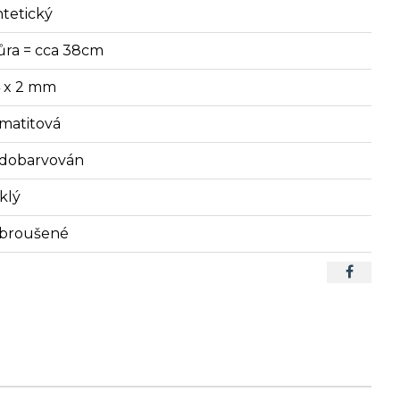
ntetický
ůra = cca 38cm
4 x 2 mm
matitová
dobarvován
klý
broušené