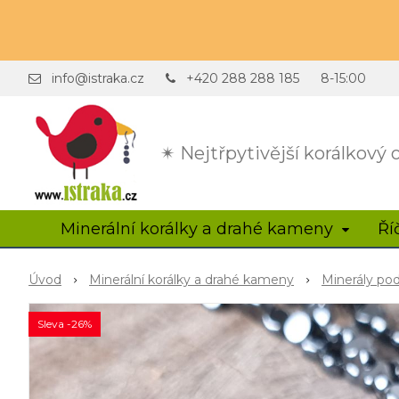
info@istraka.cz
+420 288 288 185
8-15:00
✴ Nejtřpytivější korálkový
Minerální korálky a drahé kameny
Ří
Úvod
Minerální korálky a drahé kameny
Minerály po
Sleva -26%