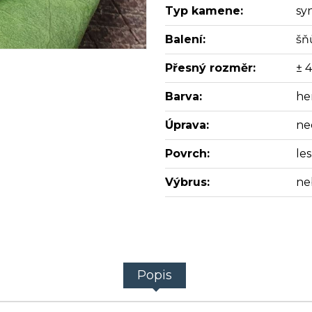
Typ kamene:
sy
Balení:
šň
Přesný rozměr:
± 
Barva:
he
Úprava:
ne
Povrch:
les
Výbrus:
ne
Popis