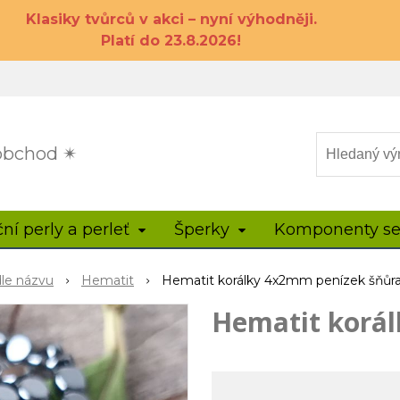
Klasiky tvůrců v akci – nyní výhodněji.
Platí do 23.8.2026!
 obchod ✴
ční perly a perleť
Šperky
Komponenty se
dle názvu
Hematit
Hematit korálky 4x2mm penízek šňůr
Hematit korá