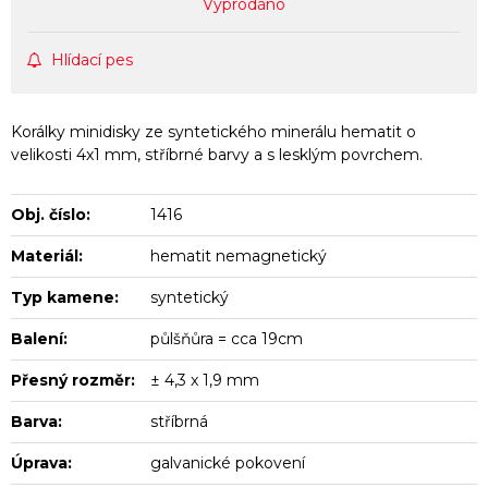
Vyprodáno
Hlídací pes
Korálky minidisky ze syntetického minerálu hematit o
velikosti 4x1 mm, stříbrné barvy a s lesklým povrchem.
Obj. číslo:
1416
Materiál:
hematit nemagnetický
Typ kamene:
syntetický
Balení:
půlšňůra = cca 19cm
Přesný rozměr:
± 4,3 x 1,9 mm
Barva:
stříbrná
Úprava:
galvanické pokovení