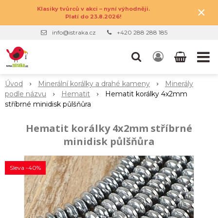
×
Klasiky tvůrců v akci – nyní výhodněji.
Platí do 23.8.2026!
info@istraka.cz
+420 288 288 185
Úvod
Minerální korálky a drahé kameny
Minerály
podle názvu
Hematit
Hematit korálky 4x2mm
stříbrné minidisk půlšňůra
Hematit korálky 4x2mm stříbrné
minidisk půlšňůra
Sleva -40%