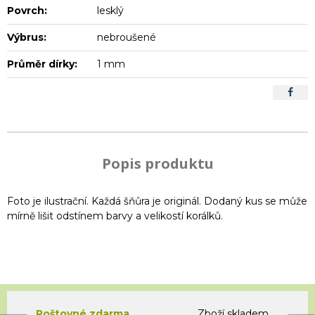
Povrch:
lesklý
Výbrus:
nebroušené
Průměr dírky:
1 mm
Popis produktu
Foto je ilustrační. Každá šňůra je originál. Dodaný kus se může
mírně lišit odstínem barvy a velikostí korálků.
Poštovné zdarma
Zboží skladem