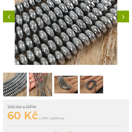
100 Kč
s DPH
60
Kč
s DPH / půlšňůra