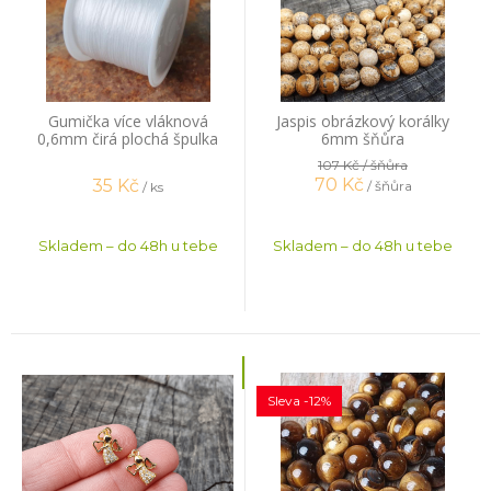
Gumička více vláknová
Jaspis obrázkový korálky
0,6mm čirá plochá špulka
6mm šňůra
44m
107 Kč
/ šňůra
70
Kč
35
Kč
/ šňůra
/ ks
Skladem – do 48h u tebe
Skladem – do 48h u tebe
Sleva -12%