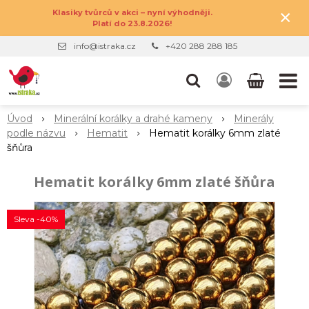
×
Klasiky tvůrců v akci – nyní výhodněji.
Platí do 23.8.2026!
info@istraka.cz
+420 288 288 185
Úvod
Minerální korálky a drahé kameny
Minerály
podle názvu
Hematit
Hematit korálky 6mm zlaté
šňůra
Hematit korálky 6mm zlaté šňůra
Sleva -40%