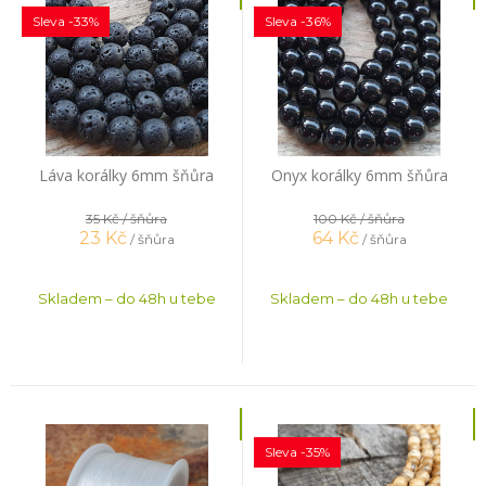
Sleva -33%
Sleva -36%
Láva korálky 6mm šňůra
Onyx korálky 6mm šňůra
35 Kč
/ šňůra
100 Kč
/ šňůra
23
Kč
64
Kč
/ šňůra
/ šňůra
Skladem – do 48h u tebe
Skladem – do 48h u tebe
Sleva -35%