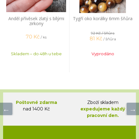
Anděl přívěsek zlatý s bílými
Tygří oko korálky 6mm šňůra
zirkony
92 Kč
/ šňůra
70
Kč
/ ks
81
Kč
/ šňůra
Skladem – do 48h u tebe
Vyprodáno
Poštovné zdarma
Zboží skladem
nad 1400 Kč
expedujeme každý
pracovní den.