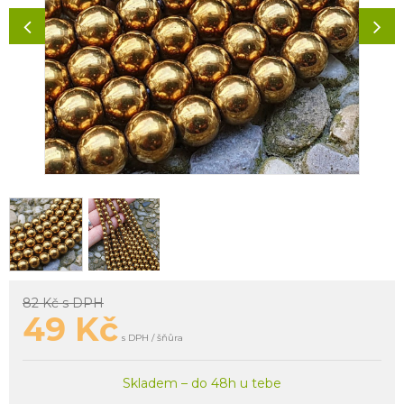
82 Kč
s DPH
49
Kč
s DPH / šňůra
Skladem – do 48h u tebe