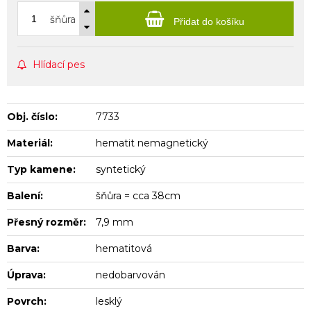
šňůra
Přidat do košíku
Hlídací pes
Obj. číslo:
7733
Materiál:
hematit nemagnetický
Typ kamene:
syntetický
Balení:
šňůra = cca 38cm
Přesný rozměr:
7,9 mm
Barva:
hematitová
Úprava:
nedobarvován
Povrch:
lesklý