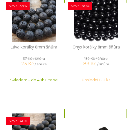
Sleva -38%
Sleva -40%
Láva korálky 8mm šňůra
Onyx korálky 8mm šňůra
37 Kč
/ šňůra
139 Kč
/ šňůra
23
Kč
83
Kč
/ šňůra
/ šňůra
Skladem – do 48h u tebe
Poslední 1 - 2 ks
Sleva -40%