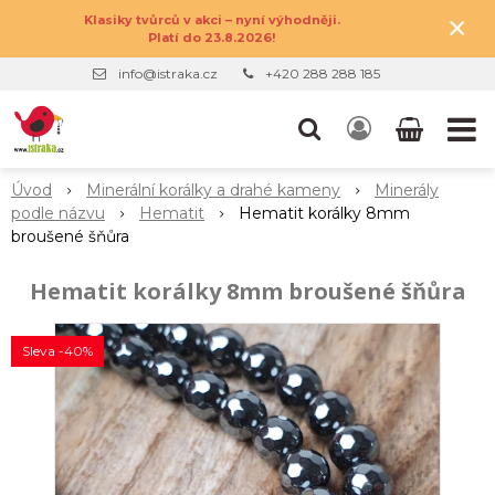
×
Klasiky tvůrců v akci – nyní výhodněji.
Platí do 23.8.2026!
info@istraka.cz
+420 288 288 185
Úvod
Minerální korálky a drahé kameny
Minerály
podle názvu
Hematit
Hematit korálky 8mm
broušené šňůra
Hematit korálky 8mm broušené šňůra
Sleva -40%