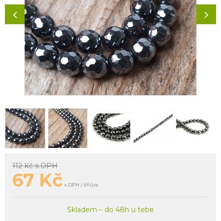
112 Kč
s DPH
67
Kč
s DPH / šňůra
Skladem – do 48h u tebe