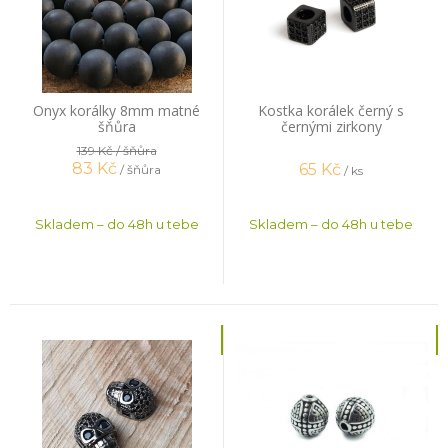
Onyx korálky 8mm matné
Kostka korálek černý s
šňůra
černými zirkony
139 Kč
/ šňůra
83
Kč
65
Kč
/ šňůra
/ ks
Skladem – do 48h u tebe
Skladem – do 48h u tebe